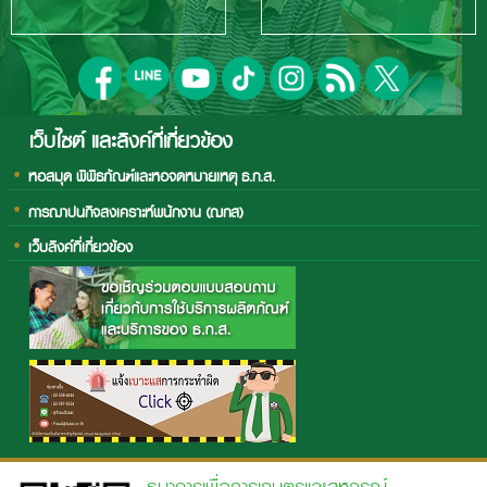
เว็บไซต์ และลิงค์ที่เกี่ยวข้อง
หอสมุด พิพิธภัณฑ์และหอจดหมายเหตุ ธ.ก.ส.
การฌาปนกิจสงเคราะห์พนักงาน (ฌกส)
เว็บลิงค์ที่เกี่ยวข้อง
ธนาคารเพื่อการเกษตรและสหกรณ์