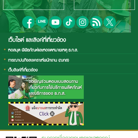
เว็บไซต์ และลิงค์ที่เกี่ยวข้อง
หอสมุด พิพิธภัณฑ์และหอจดหมายเหตุ ธ.ก.ส.
การฌาปนกิจสงเคราะห์พนักงาน (ฌกส)
เว็บลิงค์ที่เกี่ยวข้อง
ธนาคารเพื่อการเกษตรและสหกรณ์