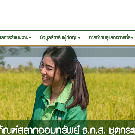
ลการดำเนินงาน
ข้อมูลสำหรับผู้ถือหุ้น
การกำกับดูแลกิจการที่ดี
.
ภัณฑ์สลากออมทรัพย์ ธ.ก.ส. ชุดกร