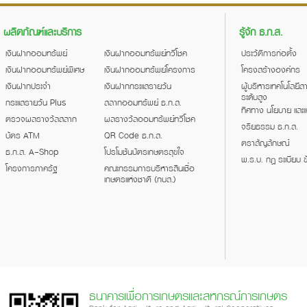
ผลิตภัณฑ์และบริการ
รู้จัก ธ.ก.ส.
เงินฝากออมทรัพย์
เงินฝากออมทรัพย์ทวีโชค
ประวัติการก่อตั้ง
เงินฝากออมทรัพย์พิเศษ
เงินฝากออมทรัพย์โครงการ
โครงสร้างองค์กร
เงินฝากประจำ
เงินฝากกระแสรายวัน
ผู้บริหารเทคโนโลยี
ระดับสูง
กระแสรายวัน Plus
สลากออมทรัพย์ ธ.ก.ส.
ทิศทาง นโยบาย และ
ตรวจผลรางวัลสลาก
ผลรางวัลออมทรัพย์ทวีโชค
จริยธรรม ธ.ก.ส.
บัตร ATM
QR Code ธ.ก.ส.
ตราสัญลักษณ์
ธ.ก.ส. A-Shop
โปรโมชันบัตรเกษตรสุขใจ
พ.ร.บ. กฎ ระเบียบ ข
โครงการภาครัฐ
คณะกรรมการบริหารสินเชื่อ
เกษตรแห่งชาติ (กบส.)
ธนาคารเพื่อการเกษตรและสหกรณ์การเกษตร