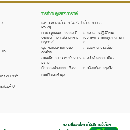
การกำกับดูแลกิจการที่ดี
.ส.
เจตจำนง และนโยบาย No Gift
นโยบายสำคัญ
Policy
คณะอนุกรรมการธรรมาภิ
รายงานการปฏิบัติตาม
บาลและกำกับการปฏิบัติตาม
แนวทางการกำกับดูแลกิจการที่
กฎเกณฑ์
ดี
ผู้นำต้นแบบตามค่านิยม
การบริหารความเสี่ยง
.ป.ช.
องค์กร
การบริหารความต่อเนื่องทาง
รางวัลด้านธรรมาภิบาล
ธุรกิจ
กิจกรรมด้านธรรมาภิบาล
การป้องกันการทุจริต
การเปิดเผยข้อมูล
การเงินประจำ
ารประจำปี
ความพึงพอใจการใช้บริการเว็บไซต์
|