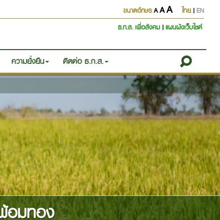
A
A
ขนาดอักษร
A
ไทย
|
EN
ธ.ก.ส. เพื่อสังคม
|
แผนผังเว็บไซต์
ความยั่งยืน
ติดต่อ ธ.ก.ส.
ะพ้อมทอง