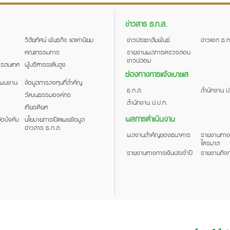
ข่าวสาร ธ.ก.ส.
วิสัยทัศน์ พันธกิจ และค่านิยม
ข่าวประชาสัมพันธ์
ข่าวแจก ธ.ก
คณะกรรมการ
รายงานผลการตรวจสอบ
ข่าวปลอม
สารสนเทศ
ผู้บริหารระดับสูง
ช่องทางการแจ้งเบาะแส
แผนงาน
ข้อมูลการลงทุนที่สำคัญ
ธ.ก.ส.
สำนักงาน ป
วัฒนธรรมองค์กร
สำนักงาน ป.ป.ท.
เกียรติยศ
ผลการดำเนินงาน
้อบังคับ
นโยบายการเปิดเผยข้อมูล
ข่าวสาร ธ.ก.ส.
ผลงานสำคัญของธนาคาร
รายงานทาง
ไตรมาส
รายงานทางการเงินประจำปี
รายงานกิจก