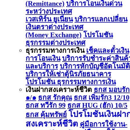
(Remittance)
บริการโอนเงินด่วน
ระหว่างประเทศ
เวสเทิร์น ยูเนี่ยน
บริการแลกเปลี่ยน
เงินตราต่างประเทศ
(Money Exchange)
โปรโมชัน
ธุรกรรมต่างประเทศ
ธุรกรรมทางการเงิน
เช็คและตั๋วเงิน
การโอนเงิน
บริการรับชำระค่าสินค้
และบริการ
บริการหักบัญชีอัตโนมัติ
บริการให้เช่าตู้นิรภัยธนาคาร
โปรโมชัน ธุรกรรมทางการเงิน
เงินฝากสงเคราะห์ชีวิต
ธกส มอบรัก
๑/๑
ธกส รักคุณ
ธกส เพิ่มรัก3 12/10
ธกส ทวีรัก 99
ธกส HUG (ฮัก) 10/5
โปรโมชันเงินฝา
ธกส คุ้มทรัพย์
สงเคราะห์ชีวิต
คู่มือการใช้งาน-