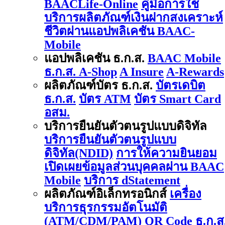
BAACLife-Online
คู่มือการใช้
บริการผลิตภัณฑ์เงินฝากสงเคราะห์
ชีวิตผ่านแอปพลิเคชัน BAAC-
Mobile
แอปพลิเคชัน ธ.ก.ส.
BAAC Mobile
ธ.ก.ส. A-Shop
A Insure
A-Rewards
ผลิตภัณฑ์บัตร ธ.ก.ส.
บัตรเดบิต
ธ.ก.ส.
บัตร ATM
บัตร Smart Card
อสม.
บริการยืนยันตัวตนรูปแบบดิจิทัล
บริการยืนยันตัวตนรูปแบบ
ดิจิทัล(NDID)
การให้ความยินยอม
เปิดเผยข้อมูลส่วนบุคคลผ่าน BAAC
Mobile
บริการ dStatement
ผลิตภัณฑ์อิเล็กทรอนิกส์
เครื่อง
บริการธุรกรรมอัตโนมัติ
(ATM/CDM/PAM)
QR Code ธ.ก.ส