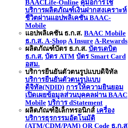
BAACLife-Online
คู่มือการใช้
บริการผลิตภัณฑ์เงินฝากสงเคราะห์
ชีวิตผ่านแอปพลิเคชัน BAAC-
Mobile
แอปพลิเคชัน ธ.ก.ส.
BAAC Mobile
ธ.ก.ส. A-Shop
A Insure
A-Rewards
ผลิตภัณฑ์บัตร ธ.ก.ส.
บัตรเดบิต
ธ.ก.ส.
บัตร ATM
บัตร Smart Card
อสม.
บริการยืนยันตัวตนรูปแบบดิจิทัล
บริการยืนยันตัวตนรูปแบบ
ดิจิทัล(NDID)
การให้ความยินยอม
เปิดเผยข้อมูลส่วนบุคคลผ่าน BAAC
Mobile
บริการ dStatement
ผลิตภัณฑ์อิเล็กทรอนิกส์
เครื่อง
บริการธุรกรรมอัตโนมัติ
(ATM/CDM/PAM)
QR Code ธ.ก.ส