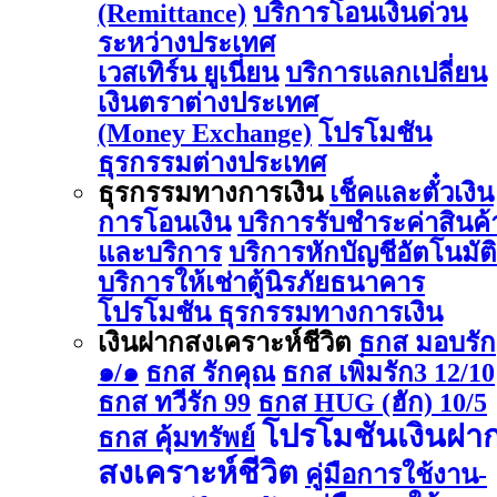
(Remittance)
บริการโอนเงินด่วน
ระหว่างประเทศ
เวสเทิร์น ยูเนี่ยน
บริการแลกเปลี่ยน
เงินตราต่างประเทศ
(Money Exchange)
โปรโมชัน
ธุรกรรมต่างประเทศ
ธุรกรรมทางการเงิน
เช็คและตั๋วเงิน
การโอนเงิน
บริการรับชำระค่าสินค้
และบริการ
บริการหักบัญชีอัตโนมัติ
บริการให้เช่าตู้นิรภัยธนาคาร
โปรโมชัน ธุรกรรมทางการเงิน
เงินฝากสงเคราะห์ชีวิต
ธกส มอบรัก
๑/๑
ธกส รักคุณ
ธกส เพิ่มรัก3 12/10
ธกส ทวีรัก 99
ธกส HUG (ฮัก) 10/5
โปรโมชันเงินฝา
ธกส คุ้มทรัพย์
สงเคราะห์ชีวิต
คู่มือการใช้งาน-