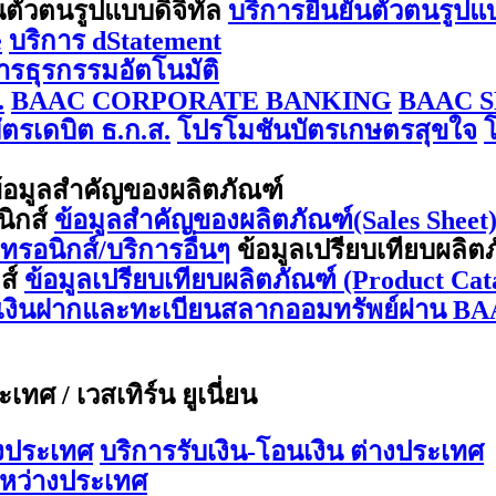
นตัวตนรูปแบบดิจิทัล
บริการยืนยันตัวตนรูปแ
e
บริการ dStatement
การธุรกรรมอัตโนมัติ
.
BAAC CORPORATE BANKING
BAAC S
ตรเดบิต ธ.ก.ส.
โปรโมชันบัตรเกษตรสุขใจ
้อมูลสำคัญของผลิตภัณฑ์
นิกส์
ข้อมูลสำคัญของผลิตภัณฑ์(Sales Sheet) 
กทรอนิกส์/บริการอื่นๆ
ข้อมูลเปรียบเทียบผลิต
กส์
ข้อมูลเปรียบเทียบผลิตภัณฑ์ (Product Cata
ีเงินฝากและทะเบียนสลากออมทรัพย์ผ่าน BA
ทศ / เวสเทิร์น ยูเนี่ยน
างประเทศ
บริการรับเงิน-โอนเงิน ต่างประเทศ
ะหว่างประเทศ