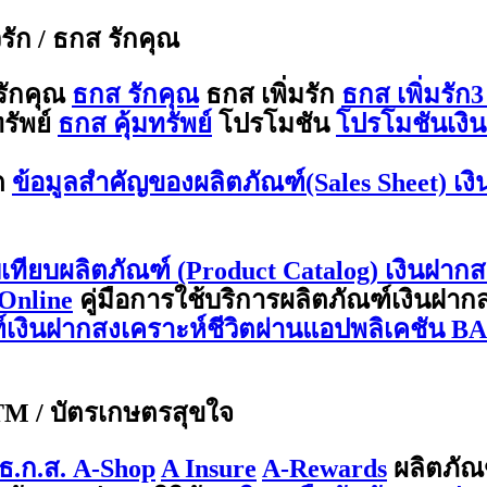
ีรัก / ธกส รักคุณ
รักคุณ
ธกส รักคุณ
ธกส เพิ่มรัก
ธกส เพิ่มรัก3
รัพย์
ธกส คุ้มทรัพย์
โปรโมชัน
โปรโมชันเงิน
ต
ข้อมูลสำคัญของผลิตภัณฑ์(Sales Sheet) เง
บเทียบผลิตภัณฑ์ (Product Catalog) เงินฝากส
Online
คู่มือการใช้บริการผลิตภัณฑ์เงินฝา
ณฑ์เงินฝากสงเคราะห์ชีวิตผ่านแอปพลิเคชัน 
ATM / บัตรเกษตรสุขใจ
ธ.ก.ส. A-Shop
A Insure
A-Rewards
ผลิตภัณ