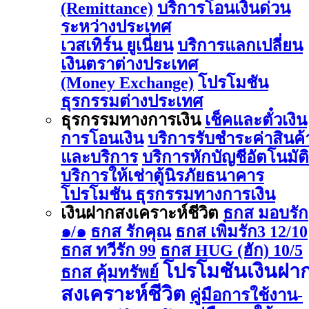
(Remittance)
บริการโอนเงินด่วน
ระหว่างประเทศ
เวสเทิร์น ยูเนี่ยน
บริการแลกเปลี่ยน
เงินตราต่างประเทศ
(Money Exchange)
โปรโมชัน
ธุรกรรมต่างประเทศ
ธุรกรรมทางการเงิน
เช็คและตั๋วเงิน
การโอนเงิน
บริการรับชำระค่าสินค้
และบริการ
บริการหักบัญชีอัตโนมัติ
บริการให้เช่าตู้นิรภัยธนาคาร
โปรโมชัน ธุรกรรมทางการเงิน
เงินฝากสงเคราะห์ชีวิต
ธกส มอบรัก
๑/๑
ธกส รักคุณ
ธกส เพิ่มรัก3 12/10
ธกส ทวีรัก 99
ธกส HUG (ฮัก) 10/5
โปรโมชันเงินฝา
ธกส คุ้มทรัพย์
สงเคราะห์ชีวิต
คู่มือการใช้งาน-