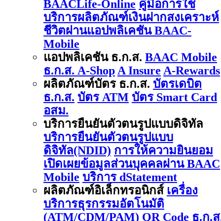
BAACLife-Online
คู่มือการใช้
บริการผลิตภัณฑ์เงินฝากสงเคราะห์
ชีวิตผ่านแอปพลิเคชัน BAAC-
Mobile
แอปพลิเคชัน ธ.ก.ส.
BAAC Mobile
ธ.ก.ส. A-Shop
A Insure
A-Rewards
ผลิตภัณฑ์บัตร ธ.ก.ส.
บัตรเดบิต
ธ.ก.ส.
บัตร ATM
บัตร Smart Card
อสม.
บริการยืนยันตัวตนรูปแบบดิจิทัล
บริการยืนยันตัวตนรูปแบบ
ดิจิทัล(NDID)
การให้ความยินยอม
เปิดเผยข้อมูลส่วนบุคคลผ่าน BAAC
Mobile
บริการ dStatement
ผลิตภัณฑ์อิเล็กทรอนิกส์
เครื่อง
บริการธุรกรรมอัตโนมัติ
(ATM/CDM/PAM)
QR Code ธ.ก.ส