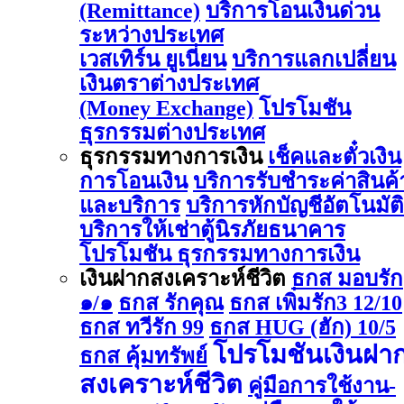
(Remittance)
บริการโอนเงินด่วน
ระหว่างประเทศ
เวสเทิร์น ยูเนี่ยน
บริการแลกเปลี่ยน
เงินตราต่างประเทศ
(Money Exchange)
โปรโมชัน
ธุรกรรมต่างประเทศ
ธุรกรรมทางการเงิน
เช็คและตั๋วเงิน
การโอนเงิน
บริการรับชำระค่าสินค้
และบริการ
บริการหักบัญชีอัตโนมัติ
บริการให้เช่าตู้นิรภัยธนาคาร
โปรโมชัน ธุรกรรมทางการเงิน
เงินฝากสงเคราะห์ชีวิต
ธกส มอบรัก
๑/๑
ธกส รักคุณ
ธกส เพิ่มรัก3 12/10
ธกส ทวีรัก 99
ธกส HUG (ฮัก) 10/5
โปรโมชันเงินฝา
ธกส คุ้มทรัพย์
สงเคราะห์ชีวิต
คู่มือการใช้งาน-