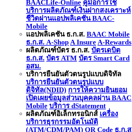
BAACLife-Online
คู่มือการใช้
บริการผลิตภัณฑ์เงินฝากสงเคราะห์
ชีวิตผ่านแอปพลิเคชัน BAAC-
Mobile
แอปพลิเคชัน ธ.ก.ส.
BAAC Mobile
ธ.ก.ส. A-Shop
A Insure
A-Rewards
ผลิตภัณฑ์บัตร ธ.ก.ส.
บัตรเดบิต
ธ.ก.ส.
บัตร ATM
บัตร Smart Card
อสม.
บริการยืนยันตัวตนรูปแบบดิจิทัล
บริการยืนยันตัวตนรูปแบบ
ดิจิทัล(NDID)
การให้ความยินยอม
เปิดเผยข้อมูลส่วนบุคคลผ่าน BAAC
Mobile
บริการ dStatement
ผลิตภัณฑ์อิเล็กทรอนิกส์
เครื่อง
บริการธุรกรรมอัตโนมัติ
(ATM/CDM/PAM)
QR Code ธ.ก.ส