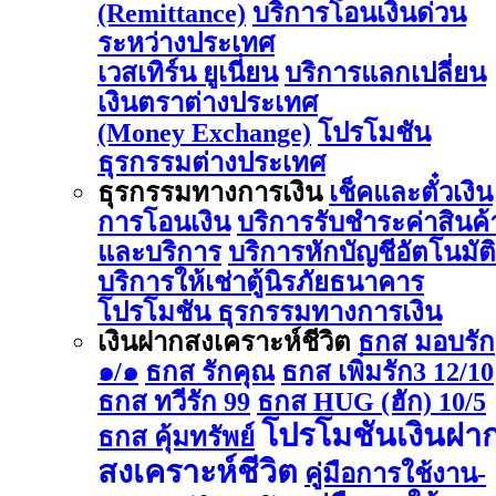
(Remittance)
บริการโอนเงินด่วน
ระหว่างประเทศ
เวสเทิร์น ยูเนี่ยน
บริการแลกเปลี่ยน
เงินตราต่างประเทศ
(Money Exchange)
โปรโมชัน
ธุรกรรมต่างประเทศ
ธุรกรรมทางการเงิน
เช็คและตั๋วเงิน
การโอนเงิน
บริการรับชำระค่าสินค้
และบริการ
บริการหักบัญชีอัตโนมัติ
บริการให้เช่าตู้นิรภัยธนาคาร
โปรโมชัน ธุรกรรมทางการเงิน
เงินฝากสงเคราะห์ชีวิต
ธกส มอบรัก
๑/๑
ธกส รักคุณ
ธกส เพิ่มรัก3 12/10
ธกส ทวีรัก 99
ธกส HUG (ฮัก) 10/5
โปรโมชันเงินฝา
ธกส คุ้มทรัพย์
สงเคราะห์ชีวิต
คู่มือการใช้งาน-