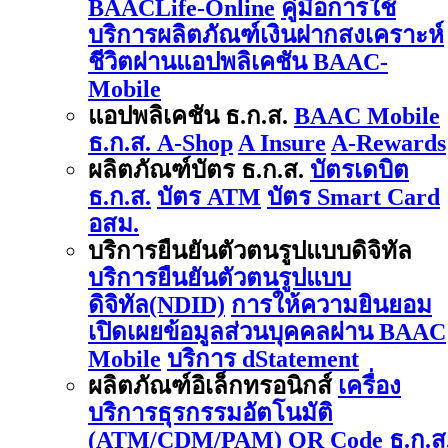
BAACLife-Online
คู่มือการใช้
บริการผลิตภัณฑ์เงินฝากสงเคราะห์
ชีวิตผ่านแอปพลิเคชัน BAAC-
Mobile
แอปพลิเคชัน ธ.ก.ส.
BAAC Mobile
ธ.ก.ส. A-Shop
A Insure
A-Rewards
ผลิตภัณฑ์บัตร ธ.ก.ส.
บัตรเดบิต
ธ.ก.ส.
บัตร ATM
บัตร Smart Card
อสม.
บริการยืนยันตัวตนรูปแบบดิจิทัล
บริการยืนยันตัวตนรูปแบบ
ดิจิทัล(NDID)
การให้ความยินยอม
เปิดเผยข้อมูลส่วนบุคคลผ่าน BAAC
Mobile
บริการ dStatement
ผลิตภัณฑ์อิเล็กทรอนิกส์
เครื่อง
บริการธุรกรรมอัตโนมัติ
(ATM/CDM/PAM)
QR Code ธ.ก.ส