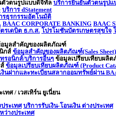
นตัวตนรูปแบบดิจิทัล
บริการยืนยันตัวตนรูปแ
e
บริการ dStatement
การธุรกรรมอัตโนมัติ
.
BAAC CORPORATE BANKING
BAAC S
ตรเดบิต ธ.ก.ส.
โปรโมชันบัตรเกษตรสุขใจ
้อมูลสำคัญของผลิตภัณฑ์
นิกส์
ข้อมูลสำคัญของผลิตภัณฑ์(Sales Sheet) 
กทรอนิกส์/บริการอื่นๆ
ข้อมูลเปรียบเทียบผลิต
กส์
ข้อมูลเปรียบเทียบผลิตภัณฑ์ (Product Cata
ีเงินฝากและทะเบียนสลากออมทรัพย์ผ่าน BA
ทศ / เวสเทิร์น ยูเนี่ยน
างประเทศ
บริการรับเงิน-โอนเงิน ต่างประเทศ
ะหว่างประเทศ