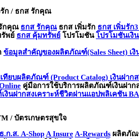
ีรัก / ธกส รักคุณ
รักคุณ
ธกส รักคุณ
ธกส เพิ่มรัก
ธกส เพิ่มรัก3
รัพย์
ธกส คุ้มทรัพย์
โปรโมชัน
โปรโมชันเงิน
ต
ข้อมูลสำคัญของผลิตภัณฑ์(Sales Sheet) เง
บเทียบผลิตภัณฑ์ (Product Catalog) เงินฝากส
Online
คู่มือการใช้บริการผลิตภัณฑ์เงินฝา
ณฑ์เงินฝากสงเคราะห์ชีวิตผ่านแอปพลิเคชัน 
ATM / บัตรเกษตรสุขใจ
ธ.ก.ส. A-Shop
A Insure
A-Rewards
ผลิตภัณ