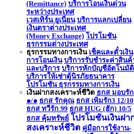
(Remittance)
บริการโอนเงินด่วน
ระหว่างประเทศ
เวสเทิร์น ยูเนี่ยน
บริการแลกเปลี่ยน
เงินตราต่างประเทศ
(Money Exchange)
โปรโมชัน
ธุรกรรมต่างประเทศ
ธุรกรรมทางการเงิน
เช็คและตั๋วเงิน
การโอนเงิน
บริการรับชำระค่าสินค้
และบริการ
บริการหักบัญชีอัตโนมัติ
บริการให้เช่าตู้นิรภัยธนาคาร
โปรโมชัน ธุรกรรมทางการเงิน
เงินฝากสงเคราะห์ชีวิต
ธกส มอบรัก
๑/๑
ธกส รักคุณ
ธกส เพิ่มรัก3 12/10
ธกส ทวีรัก 99
ธกส HUG (ฮัก) 10/5
โปรโมชันเงินฝา
ธกส คุ้มทรัพย์
สงเคราะห์ชีวิต
คู่มือการใช้งาน-