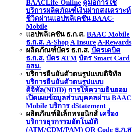
BAACLife-Online
คู่มือการใช้
บริการผลิตภัณฑ์เงินฝากสงเคราะห์
ชีวิตผ่านแอปพลิเคชัน BAAC-
Mobile
แอปพลิเคชัน ธ.ก.ส.
BAAC Mobile
ธ.ก.ส. A-Shop
A Insure
A-Rewards
ผลิตภัณฑ์บัตร ธ.ก.ส.
บัตรเดบิต
ธ.ก.ส.
บัตร ATM
บัตร Smart Card
อสม.
บริการยืนยันตัวตนรูปแบบดิจิทัล
บริการยืนยันตัวตนรูปแบบ
ดิจิทัล(NDID)
การให้ความยินยอม
เปิดเผยข้อมูลส่วนบุคคลผ่าน BAAC
Mobile
บริการ dStatement
ผลิตภัณฑ์อิเล็กทรอนิกส์
เครื่อง
บริการธุรกรรมอัตโนมัติ
(ATM/CDM/PAM)
QR Code ธ.ก.ส