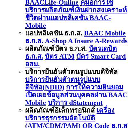
BAACLife-Online
คู่มือการใช้
บริการผลิตภัณฑ์เงินฝากสงเคราะห์
ชีวิตผ่านแอปพลิเคชัน BAAC-
Mobile
แอปพลิเคชัน ธ.ก.ส.
BAAC Mobile
ธ.ก.ส. A-Shop
A Insure
A-Rewards
ผลิตภัณฑ์บัตร ธ.ก.ส.
บัตรเดบิต
ธ.ก.ส.
บัตร ATM
บัตร Smart Card
อสม.
บริการยืนยันตัวตนรูปแบบดิจิทัล
บริการยืนยันตัวตนรูปแบบ
ดิจิทัล(NDID)
การให้ความยินยอม
เปิดเผยข้อมูลส่วนบุคคลผ่าน BAAC
Mobile
บริการ dStatement
ผลิตภัณฑ์อิเล็กทรอนิกส์
เครื่อง
บริการธุรกรรมอัตโนมัติ
(ATM/CDM/PAM)
QR Code ธ.ก.ส