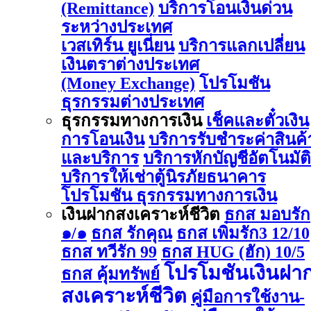
(Remittance)
บริการโอนเงินด่วน
ระหว่างประเทศ
เวสเทิร์น ยูเนี่ยน
บริการแลกเปลี่ยน
เงินตราต่างประเทศ
(Money Exchange)
โปรโมชัน
ธุรกรรมต่างประเทศ
ธุรกรรมทางการเงิน
เช็คและตั๋วเงิน
การโอนเงิน
บริการรับชำระค่าสินค้
และบริการ
บริการหักบัญชีอัตโนมัติ
บริการให้เช่าตู้นิรภัยธนาคาร
โปรโมชัน ธุรกรรมทางการเงิน
เงินฝากสงเคราะห์ชีวิต
ธกส มอบรัก
๑/๑
ธกส รักคุณ
ธกส เพิ่มรัก3 12/10
ธกส ทวีรัก 99
ธกส HUG (ฮัก) 10/5
โปรโมชันเงินฝา
ธกส คุ้มทรัพย์
สงเคราะห์ชีวิต
คู่มือการใช้งาน-