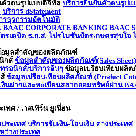
นตัวตนรูปแบบดิจิทัล
บริการยืนยันตัวตนรูปแ
e
บริการ dStatement
การธุรกรรมอัตโนมัติ
.
BAAC CORPORATE BANKING
BAAC S
ตรเดบิต ธ.ก.ส.
โปรโมชันบัตรเกษตรสุขใจ
้อมูลสำคัญของผลิตภัณฑ์
นิกส์
ข้อมูลสำคัญของผลิตภัณฑ์(Sales Sheet) 
กทรอนิกส์/บริการอื่นๆ
ข้อมูลเปรียบเทียบผลิต
กส์
ข้อมูลเปรียบเทียบผลิตภัณฑ์ (Product Cata
ีเงินฝากและทะเบียนสลากออมทรัพย์ผ่าน BA
ทศ / เวสเทิร์น ยูเนี่ยน
างประเทศ
บริการรับเงิน-โอนเงิน ต่างประเทศ
ะหว่างประเทศ