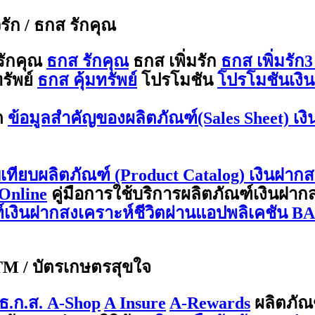
ีรัก / ธกส รักคุณ
รักคุณ
ธกส รักคุณ
ธกส เพิ่มรัก
ธกส เพิ่มรัก3
รัพย์
ธกส คุ้มทรัพย์
โปรโมชัน
โปรโมชันเงิน
ต
ข้อมูลสำคัญของผลิตภัณฑ์(Sales Sheet) เง
บเทียบผลิตภัณฑ์ (Product Catalog) เงินฝากส
Online
คู่มือการใช้บริการผลิตภัณฑ์เงินฝา
ณฑ์เงินฝากสงเคราะห์ชีวิตผ่านแอปพลิเคชัน 
ATM / บัตรเกษตรสุขใจ
ธ.ก.ส. A-Shop
A Insure
A-Rewards
ผลิตภัณ