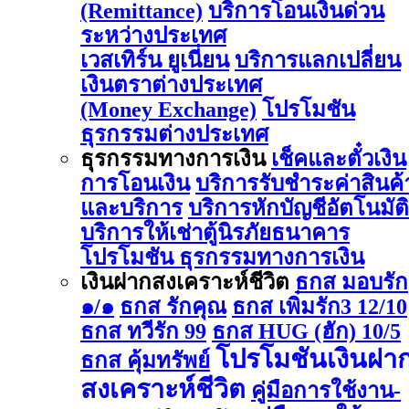
(Remittance)
บริการโอนเงินด่วน
ระหว่างประเทศ
เวสเทิร์น ยูเนี่ยน
บริการแลกเปลี่ยน
เงินตราต่างประเทศ
(Money Exchange)
โปรโมชัน
ธุรกรรมต่างประเทศ
ธุรกรรมทางการเงิน
เช็คและตั๋วเงิน
การโอนเงิน
บริการรับชำระค่าสินค้
และบริการ
บริการหักบัญชีอัตโนมัติ
บริการให้เช่าตู้นิรภัยธนาคาร
โปรโมชัน ธุรกรรมทางการเงิน
เงินฝากสงเคราะห์ชีวิต
ธกส มอบรัก
๑/๑
ธกส รักคุณ
ธกส เพิ่มรัก3 12/10
ธกส ทวีรัก 99
ธกส HUG (ฮัก) 10/5
โปรโมชันเงินฝา
ธกส คุ้มทรัพย์
สงเคราะห์ชีวิต
คู่มือการใช้งาน-