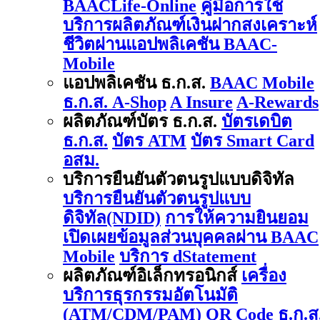
BAACLife-Online
คู่มือการใช้
บริการผลิตภัณฑ์เงินฝากสงเคราะห์
ชีวิตผ่านแอปพลิเคชัน BAAC-
Mobile
แอปพลิเคชัน ธ.ก.ส.
BAAC Mobile
ธ.ก.ส. A-Shop
A Insure
A-Rewards
ผลิตภัณฑ์บัตร ธ.ก.ส.
บัตรเดบิต
ธ.ก.ส.
บัตร ATM
บัตร Smart Card
อสม.
บริการยืนยันตัวตนรูปแบบดิจิทัล
บริการยืนยันตัวตนรูปแบบ
ดิจิทัล(NDID)
การให้ความยินยอม
เปิดเผยข้อมูลส่วนบุคคลผ่าน BAAC
Mobile
บริการ dStatement
ผลิตภัณฑ์อิเล็กทรอนิกส์
เครื่อง
บริการธุรกรรมอัตโนมัติ
(ATM/CDM/PAM)
QR Code ธ.ก.ส