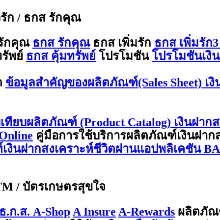
ีรัก / ธกส รักคุณ
รักคุณ
ธกส รักคุณ
ธกส เพิ่มรัก
ธกส เพิ่มรัก3
รัพย์
ธกส คุ้มทรัพย์
โปรโมชัน
โปรโมชันเงิน
ต
ข้อมูลสำคัญของผลิตภัณฑ์(Sales Sheet) เง
บเทียบผลิตภัณฑ์ (Product Catalog) เงินฝากส
Online
คู่มือการใช้บริการผลิตภัณฑ์เงินฝา
ณฑ์เงินฝากสงเคราะห์ชีวิตผ่านแอปพลิเคชัน 
ATM / บัตรเกษตรสุขใจ
ธ.ก.ส. A-Shop
A Insure
A-Rewards
ผลิตภัณ