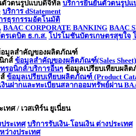
นตัวตนรูปแบบดิจิทัล
บริการยืนยันตัวตนรูปแ
e
บริการ dStatement
การธุรกรรมอัตโนมัติ
.
BAAC CORPORATE BANKING
BAAC S
ตรเดบิต ธ.ก.ส.
โปรโมชันบัตรเกษตรสุขใจ
้อมูลสำคัญของผลิตภัณฑ์
นิกส์
ข้อมูลสำคัญของผลิตภัณฑ์(Sales Sheet) 
กทรอนิกส์/บริการอื่นๆ
ข้อมูลเปรียบเทียบผลิต
กส์
ข้อมูลเปรียบเทียบผลิตภัณฑ์ (Product Cata
ีเงินฝากและทะเบียนสลากออมทรัพย์ผ่าน BA
ทศ / เวสเทิร์น ยูเนี่ยน
างประเทศ
บริการรับเงิน-โอนเงิน ต่างประเทศ
ะหว่างประเทศ