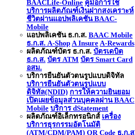
BAACLife-Online
คู่มือการใช้
บริการผลิตภัณฑ์เงินฝากสงเคราะห์
ชีวิตผ่านแอปพลิเคชัน BAAC-
Mobile
แอปพลิเคชัน ธ.ก.ส.
BAAC Mobile
ธ.ก.ส. A-Shop
A Insure
A-Rewards
ผลิตภัณฑ์บัตร ธ.ก.ส.
บัตรเดบิต
ธ.ก.ส.
บัตร ATM
บัตร Smart Card
อสม.
บริการยืนยันตัวตนรูปแบบดิจิทัล
บริการยืนยันตัวตนรูปแบบ
ดิจิทัล(NDID)
การให้ความยินยอม
เปิดเผยข้อมูลส่วนบุคคลผ่าน BAAC
Mobile
บริการ dStatement
ผลิตภัณฑ์อิเล็กทรอนิกส์
เครื่อง
บริการธุรกรรมอัตโนมัติ
(ATM/CDM/PAM)
QR Code ธ.ก.ส