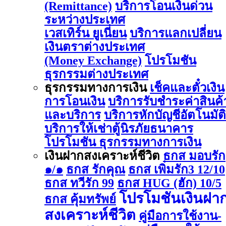
(Remittance)
บริการโอนเงินด่วน
ระหว่างประเทศ
เวสเทิร์น ยูเนี่ยน
บริการแลกเปลี่ยน
เงินตราต่างประเทศ
(Money Exchange)
โปรโมชัน
ธุรกรรมต่างประเทศ
ธุรกรรมทางการเงิน
เช็คและตั๋วเงิน
การโอนเงิน
บริการรับชำระค่าสินค้
และบริการ
บริการหักบัญชีอัตโนมัติ
บริการให้เช่าตู้นิรภัยธนาคาร
โปรโมชัน ธุรกรรมทางการเงิน
เงินฝากสงเคราะห์ชีวิต
ธกส มอบรัก
๑/๑
ธกส รักคุณ
ธกส เพิ่มรัก3 12/10
ธกส ทวีรัก 99
ธกส HUG (ฮัก) 10/5
โปรโมชันเงินฝา
ธกส คุ้มทรัพย์
สงเคราะห์ชีวิต
คู่มือการใช้งาน-