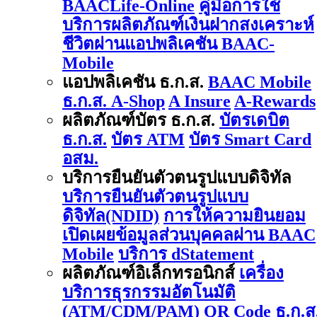
BAACLife-Online
คู่มือการใช้
บริการผลิตภัณฑ์เงินฝากสงเคราะห์
ชีวิตผ่านแอปพลิเคชัน BAAC-
Mobile
แอปพลิเคชัน ธ.ก.ส.
BAAC Mobile
ธ.ก.ส. A-Shop
A Insure
A-Rewards
ผลิตภัณฑ์บัตร ธ.ก.ส.
บัตรเดบิต
ธ.ก.ส.
บัตร ATM
บัตร Smart Card
อสม.
บริการยืนยันตัวตนรูปแบบดิจิทัล
บริการยืนยันตัวตนรูปแบบ
ดิจิทัล(NDID)
การให้ความยินยอม
เปิดเผยข้อมูลส่วนบุคคลผ่าน BAAC
Mobile
บริการ dStatement
ผลิตภัณฑ์อิเล็กทรอนิกส์
เครื่อง
บริการธุรกรรมอัตโนมัติ
(ATM/CDM/PAM)
QR Code ธ.ก.ส