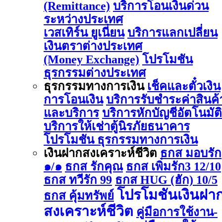
(Remittance)
บริการโอนเงินด่วน
ระหว่างประเทศ
เวสเทิร์น ยูเนี่ยน
บริการแลกเปลี่ยน
เงินตราต่างประเทศ
(Money Exchange)
โปรโมชัน
ธุรกรรมต่างประเทศ
ธุรกรรมทางการเงิน
เช็คและตั๋วเงิน
การโอนเงิน
บริการรับชำระค่าสินค้
และบริการ
บริการหักบัญชีอัตโนมัติ
บริการให้เช่าตู้นิรภัยธนาคาร
โปรโมชัน ธุรกรรมทางการเงิน
เงินฝากสงเคราะห์ชีวิต
ธกส มอบรัก
๑/๑
ธกส รักคุณ
ธกส เพิ่มรัก3 12/10
ธกส ทวีรัก 99
ธกส HUG (ฮัก) 10/5
โปรโมชันเงินฝา
ธกส คุ้มทรัพย์
สงเคราะห์ชีวิต
คู่มือการใช้งาน-