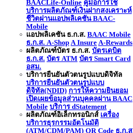
BAACLife-Online
คู่มือการใช้
บริการผลิตภัณฑ์เงินฝากสงเคราะห์
ชีวิตผ่านแอปพลิเคชัน BAAC-
Mobile
แอปพลิเคชัน ธ.ก.ส.
BAAC Mobile
ธ.ก.ส. A-Shop
A Insure
A-Rewards
ผลิตภัณฑ์บัตร ธ.ก.ส.
บัตรเดบิต
ธ.ก.ส.
บัตร ATM
บัตร Smart Card
อสม.
บริการยืนยันตัวตนรูปแบบดิจิทัล
บริการยืนยันตัวตนรูปแบบ
ดิจิทัล(NDID)
การให้ความยินยอม
เปิดเผยข้อมูลส่วนบุคคลผ่าน BAAC
Mobile
บริการ dStatement
ผลิตภัณฑ์อิเล็กทรอนิกส์
เครื่อง
บริการธุรกรรมอัตโนมัติ
(ATM/CDM/PAM)
QR Code ธ.ก.ส