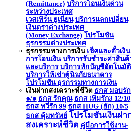
(Remittance)
บริการโอนเงินด่วน
ระหว่างประเทศ
เวสเทิร์น ยูเนี่ยน
บริการแลกเปลี่ยน
เงินตราต่างประเทศ
(Money Exchange)
โปรโมชัน
ธุรกรรมต่างประเทศ
ธุรกรรมทางการเงิน
เช็คและตั๋วเงิน
การโอนเงิน
บริการรับชำระค่าสินค้
และบริการ
บริการหักบัญชีอัตโนมัติ
บริการให้เช่าตู้นิรภัยธนาคาร
โปรโมชัน ธุรกรรมทางการเงิน
เงินฝากสงเคราะห์ชีวิต
ธกส มอบรัก
๑/๑
ธกส รักคุณ
ธกส เพิ่มรัก3 12/10
ธกส ทวีรัก 99
ธกส HUG (ฮัก) 10/5
โปรโมชันเงินฝา
ธกส คุ้มทรัพย์
สงเคราะห์ชีวิต
คู่มือการใช้งาน-