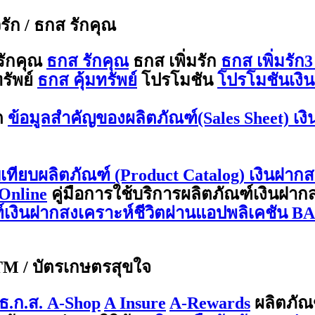
ีรัก / ธกส รักคุณ
รักคุณ
ธกส รักคุณ
ธกส เพิ่มรัก
ธกส เพิ่มรัก3
รัพย์
ธกส คุ้มทรัพย์
โปรโมชัน
โปรโมชันเงิน
ต
ข้อมูลสำคัญของผลิตภัณฑ์(Sales Sheet) เง
บเทียบผลิตภัณฑ์ (Product Catalog) เงินฝากส
Online
คู่มือการใช้บริการผลิตภัณฑ์เงินฝา
ณฑ์เงินฝากสงเคราะห์ชีวิตผ่านแอปพลิเคชัน 
ATM / บัตรเกษตรสุขใจ
ธ.ก.ส. A-Shop
A Insure
A-Rewards
ผลิตภัณ