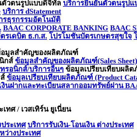
นตัวตนรูปแบบดิจิทัล
บริการยืนยันตัวตนรูปแ
e
บริการ dStatement
การธุรกรรมอัตโนมัติ
.
BAAC CORPORATE BANKING
BAAC S
ตรเดบิต ธ.ก.ส.
โปรโมชันบัตรเกษตรสุขใจ
้อมูลสำคัญของผลิตภัณฑ์
นิกส์
ข้อมูลสำคัญของผลิตภัณฑ์(Sales Sheet) 
กทรอนิกส์/บริการอื่นๆ
ข้อมูลเปรียบเทียบผลิต
กส์
ข้อมูลเปรียบเทียบผลิตภัณฑ์ (Product Cata
ีเงินฝากและทะเบียนสลากออมทรัพย์ผ่าน BA
ทศ / เวสเทิร์น ยูเนี่ยน
างประเทศ
บริการรับเงิน-โอนเงิน ต่างประเทศ
ะหว่างประเทศ