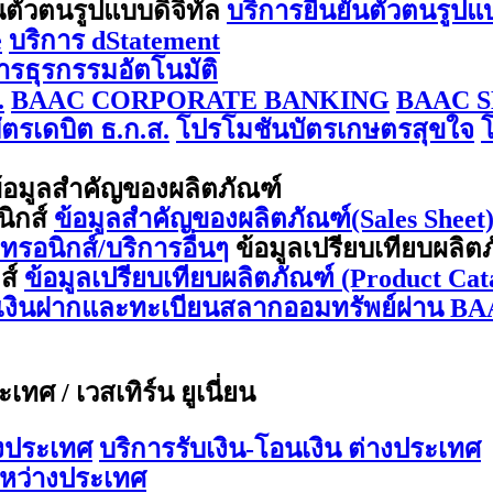
นตัวตนรูปแบบดิจิทัล
บริการยืนยันตัวตนรูปแ
e
บริการ dStatement
การธุรกรรมอัตโนมัติ
.
BAAC CORPORATE BANKING
BAAC S
ตรเดบิต ธ.ก.ส.
โปรโมชันบัตรเกษตรสุขใจ
้อมูลสำคัญของผลิตภัณฑ์
นิกส์
ข้อมูลสำคัญของผลิตภัณฑ์(Sales Sheet) 
กทรอนิกส์/บริการอื่นๆ
ข้อมูลเปรียบเทียบผลิต
กส์
ข้อมูลเปรียบเทียบผลิตภัณฑ์ (Product Cata
ีเงินฝากและทะเบียนสลากออมทรัพย์ผ่าน BA
ทศ / เวสเทิร์น ยูเนี่ยน
างประเทศ
บริการรับเงิน-โอนเงิน ต่างประเทศ
ะหว่างประเทศ