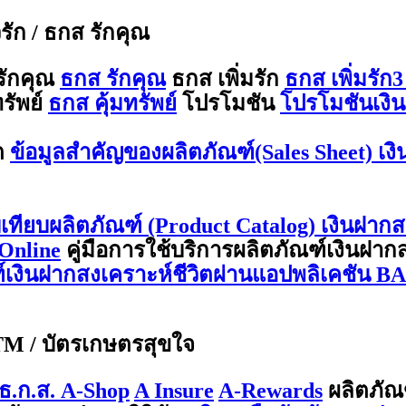
ีรัก / ธกส รักคุณ
รักคุณ
ธกส รักคุณ
ธกส เพิ่มรัก
ธกส เพิ่มรัก3
รัพย์
ธกส คุ้มทรัพย์
โปรโมชัน
โปรโมชันเงิน
ต
ข้อมูลสำคัญของผลิตภัณฑ์(Sales Sheet) เง
บเทียบผลิตภัณฑ์ (Product Catalog) เงินฝากส
Online
คู่มือการใช้บริการผลิตภัณฑ์เงินฝา
ณฑ์เงินฝากสงเคราะห์ชีวิตผ่านแอปพลิเคชัน 
ATM / บัตรเกษตรสุขใจ
ธ.ก.ส. A-Shop
A Insure
A-Rewards
ผลิตภัณ