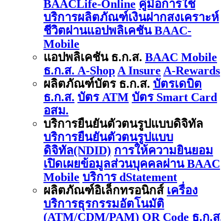
BAACLife-Online
คู่มือการใช้
บริการผลิตภัณฑ์เงินฝากสงเคราะห์
ชีวิตผ่านแอปพลิเคชัน BAAC-
Mobile
แอปพลิเคชัน ธ.ก.ส.
BAAC Mobile
ธ.ก.ส. A-Shop
A Insure
A-Rewards
ผลิตภัณฑ์บัตร ธ.ก.ส.
บัตรเดบิต
ธ.ก.ส.
บัตร ATM
บัตร Smart Card
อสม.
บริการยืนยันตัวตนรูปแบบดิจิทัล
บริการยืนยันตัวตนรูปแบบ
ดิจิทัล(NDID)
การให้ความยินยอม
เปิดเผยข้อมูลส่วนบุคคลผ่าน BAAC
Mobile
บริการ dStatement
ผลิตภัณฑ์อิเล็กทรอนิกส์
เครื่อง
บริการธุรกรรมอัตโนมัติ
(ATM/CDM/PAM)
QR Code ธ.ก.ส