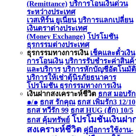
(Remittance)
บริการโอนเงินด่วน
ระหว่างประเทศ
เวสเทิร์น ยูเนี่ยน
บริการแลกเปลี่ยน
เงินตราต่างประเทศ
(Money Exchange)
โปรโมชัน
ธุรกรรมต่างประเทศ
ธุรกรรมทางการเงิน
เช็คและตั๋วเงิน
การโอนเงิน
บริการรับชำระค่าสินค้
และบริการ
บริการหักบัญชีอัตโนมัติ
บริการให้เช่าตู้นิรภัยธนาคาร
โปรโมชัน ธุรกรรมทางการเงิน
เงินฝากสงเคราะห์ชีวิต
ธกส มอบรัก
๑/๑
ธกส รักคุณ
ธกส เพิ่มรัก3 12/10
ธกส ทวีรัก 99
ธกส HUG (ฮัก) 10/5
โปรโมชันเงินฝา
ธกส คุ้มทรัพย์
สงเคราะห์ชีวิต
คู่มือการใช้งาน-