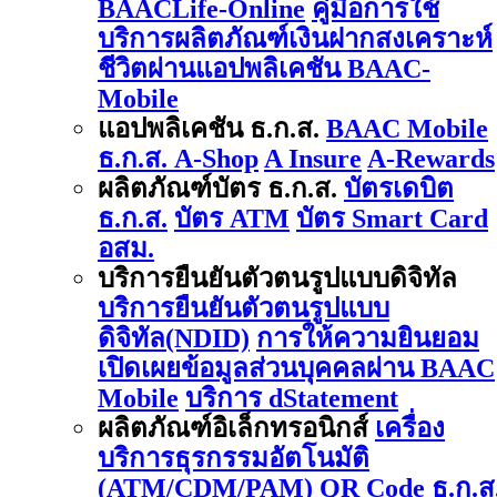
BAACLife-Online
คู่มือการใช้
บริการผลิตภัณฑ์เงินฝากสงเคราะห์
ชีวิตผ่านแอปพลิเคชัน BAAC-
Mobile
แอปพลิเคชัน ธ.ก.ส.
BAAC Mobile
ธ.ก.ส. A-Shop
A Insure
A-Rewards
ผลิตภัณฑ์บัตร ธ.ก.ส.
บัตรเดบิต
ธ.ก.ส.
บัตร ATM
บัตร Smart Card
อสม.
บริการยืนยันตัวตนรูปแบบดิจิทัล
บริการยืนยันตัวตนรูปแบบ
ดิจิทัล(NDID)
การให้ความยินยอม
เปิดเผยข้อมูลส่วนบุคคลผ่าน BAAC
Mobile
บริการ dStatement
ผลิตภัณฑ์อิเล็กทรอนิกส์
เครื่อง
บริการธุรกรรมอัตโนมัติ
(ATM/CDM/PAM)
QR Code ธ.ก.ส