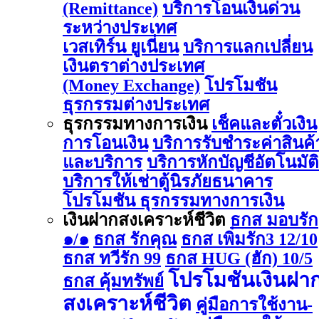
(Remittance)
บริการโอนเงินด่วน
ระหว่างประเทศ
เวสเทิร์น ยูเนี่ยน
บริการแลกเปลี่ยน
เงินตราต่างประเทศ
(Money Exchange)
โปรโมชัน
ธุรกรรมต่างประเทศ
ธุรกรรมทางการเงิน
เช็คและตั๋วเงิน
การโอนเงิน
บริการรับชำระค่าสินค้
และบริการ
บริการหักบัญชีอัตโนมัติ
บริการให้เช่าตู้นิรภัยธนาคาร
โปรโมชัน ธุรกรรมทางการเงิน
เงินฝากสงเคราะห์ชีวิต
ธกส มอบรัก
๑/๑
ธกส รักคุณ
ธกส เพิ่มรัก3 12/10
ธกส ทวีรัก 99
ธกส HUG (ฮัก) 10/5
โปรโมชันเงินฝา
ธกส คุ้มทรัพย์
สงเคราะห์ชีวิต
คู่มือการใช้งาน-