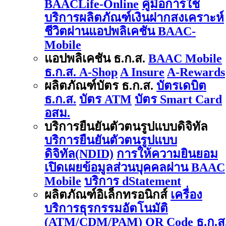
BAACLife-Online
คู่มือการใช้
บริการผลิตภัณฑ์เงินฝากสงเคราะห์
ชีวิตผ่านแอปพลิเคชัน BAAC-
Mobile
แอปพลิเคชัน ธ.ก.ส.
BAAC Mobile
ธ.ก.ส. A-Shop
A Insure
A-Rewards
ผลิตภัณฑ์บัตร ธ.ก.ส.
บัตรเดบิต
ธ.ก.ส.
บัตร ATM
บัตร Smart Card
อสม.
บริการยืนยันตัวตนรูปแบบดิจิทัล
บริการยืนยันตัวตนรูปแบบ
ดิจิทัล(NDID)
การให้ความยินยอม
เปิดเผยข้อมูลส่วนบุคคลผ่าน BAAC
Mobile
บริการ dStatement
ผลิตภัณฑ์อิเล็กทรอนิกส์
เครื่อง
บริการธุรกรรมอัตโนมัติ
(ATM/CDM/PAM)
QR Code ธ.ก.ส