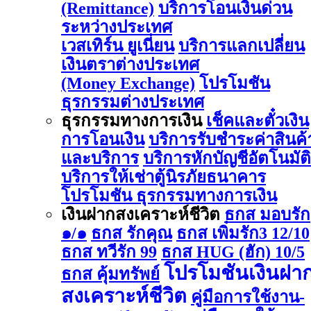
(Remittance)
บริการโอนเงินด่วน
ระหว่างประเทศ
เวสเทิร์น ยูเนี่ยน
บริการแลกเปลี่ยน
เงินตราต่างประเทศ
(Money Exchange)
โปรโมชัน
ธุรกรรมต่างประเทศ
ธุรกรรมทางการเงิน
เช็คและตั๋วเงิน
การโอนเงิน
บริการรับชำระค่าสินค้
และบริการ
บริการหักบัญชีอัตโนมัติ
บริการให้เช่าตู้นิรภัยธนาคาร
โปรโมชัน ธุรกรรมทางการเงิน
เงินฝากสงเคราะห์ชีวิต
ธกส มอบรัก
๑/๑
ธกส รักคุณ
ธกส เพิ่มรัก3 12/10
ธกส ทวีรัก 99
ธกส HUG (ฮัก) 10/5
โปรโมชันเงินฝา
ธกส คุ้มทรัพย์
สงเคราะห์ชีวิต
คู่มือการใช้งาน-