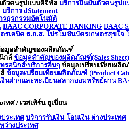
นตัวตนรูปแบบดิจิทัล
บริการยืนยันตัวตนรูปแ
e
บริการ dStatement
การธุรกรรมอัตโนมัติ
.
BAAC CORPORATE BANKING
BAAC S
ตรเดบิต ธ.ก.ส.
โปรโมชันบัตรเกษตรสุขใจ
้อมูลสำคัญของผลิตภัณฑ์
นิกส์
ข้อมูลสำคัญของผลิตภัณฑ์(Sales Sheet) 
กทรอนิกส์/บริการอื่นๆ
ข้อมูลเปรียบเทียบผลิต
กส์
ข้อมูลเปรียบเทียบผลิตภัณฑ์ (Product Cata
ีเงินฝากและทะเบียนสลากออมทรัพย์ผ่าน BA
ทศ / เวสเทิร์น ยูเนี่ยน
างประเทศ
บริการรับเงิน-โอนเงิน ต่างประเทศ
ะหว่างประเทศ