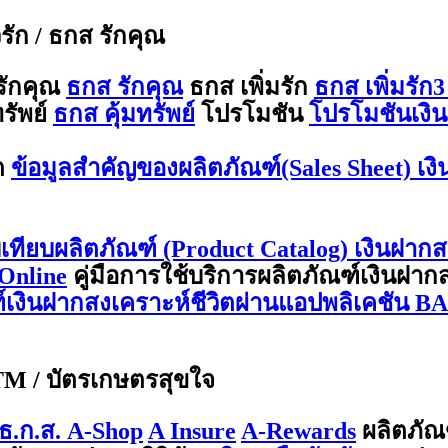
ีรัก / ธกส รักคุณ
รักคุณ
ธกส รักคุณ
ธกส เพิ่มรัก
ธกส เพิ่มรัก3
รัพย์
ธกส คุ้มทรัพย์
โปรโมชัน
โปรโมชันเงิน
ต
ข้อมูลสำคัญของผลิตภัณฑ์(Sales Sheet) เง
บเทียบผลิตภัณฑ์ (Product Catalog) เงินฝากส
Online
คู่มือการใช้บริการผลิตภัณฑ์เงินฝา
ณฑ์เงินฝากสงเคราะห์ชีวิตผ่านแอปพลิเคชัน 
ATM / บัตรเกษตรสุขใจ
ธ.ก.ส. A-Shop
A Insure
A-Rewards
ผลิตภัณ