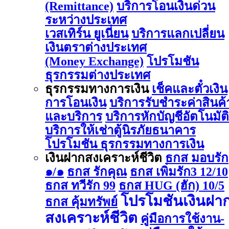
(Remittance)
บริการโอนเงินด่วน
ระหว่างประเทศ
เวสเทิร์น ยูเนี่ยน
บริการแลกเปลี่ยน
เงินตราต่างประเทศ
(Money Exchange)
โปรโมชัน
ธุรกรรมต่างประเทศ
ธุรกรรมทางการเงิน
เช็คและตั๋วเงิน
การโอนเงิน
บริการรับชำระค่าสินค้
และบริการ
บริการหักบัญชีอัตโนมัติ
บริการให้เช่าตู้นิรภัยธนาคาร
โปรโมชัน ธุรกรรมทางการเงิน
เงินฝากสงเคราะห์ชีวิต
ธกส มอบรัก
๑/๑
ธกส รักคุณ
ธกส เพิ่มรัก3 12/10
ธกส ทวีรัก 99
ธกส HUG (ฮัก) 10/5
โปรโมชันเงินฝา
ธกส คุ้มทรัพย์
สงเคราะห์ชีวิต
คู่มือการใช้งาน-