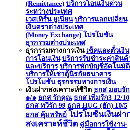
(Remittance)
บริการโอนเงินด่วน
ระหว่างประเทศ
เวสเทิร์น ยูเนี่ยน
บริการแลกเปลี่ยน
เงินตราต่างประเทศ
(Money Exchange)
โปรโมชัน
ธุรกรรมต่างประเทศ
ธุรกรรมทางการเงิน
เช็คและตั๋วเงิน
การโอนเงิน
บริการรับชำระค่าสินค้
และบริการ
บริการหักบัญชีอัตโนมัติ
บริการให้เช่าตู้นิรภัยธนาคาร
โปรโมชัน ธุรกรรมทางการเงิน
เงินฝากสงเคราะห์ชีวิต
ธกส มอบรัก
๑/๑
ธกส รักคุณ
ธกส เพิ่มรัก3 12/10
ธกส ทวีรัก 99
ธกส HUG (ฮัก) 10/5
โปรโมชันเงินฝา
ธกส คุ้มทรัพย์
สงเคราะห์ชีวิต
คู่มือการใช้งาน-