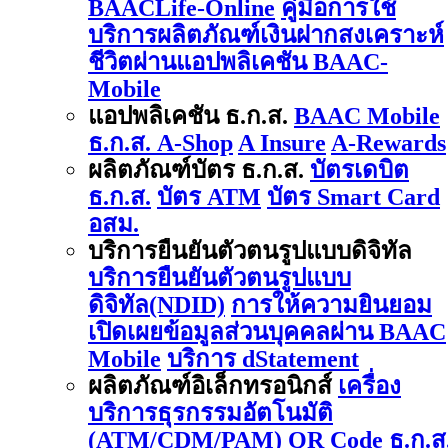
BAACLife-Online
คู่มือการใช้
บริการผลิตภัณฑ์เงินฝากสงเคราะห์
ชีวิตผ่านแอปพลิเคชัน BAAC-
Mobile
แอปพลิเคชัน ธ.ก.ส.
BAAC Mobile
ธ.ก.ส. A-Shop
A Insure
A-Rewards
ผลิตภัณฑ์บัตร ธ.ก.ส.
บัตรเดบิต
ธ.ก.ส.
บัตร ATM
บัตร Smart Card
อสม.
บริการยืนยันตัวตนรูปแบบดิจิทัล
บริการยืนยันตัวตนรูปแบบ
ดิจิทัล(NDID)
การให้ความยินยอม
เปิดเผยข้อมูลส่วนบุคคลผ่าน BAAC
Mobile
บริการ dStatement
ผลิตภัณฑ์อิเล็กทรอนิกส์
เครื่อง
บริการธุรกรรมอัตโนมัติ
(ATM/CDM/PAM)
QR Code ธ.ก.ส