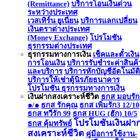
(Remittance)
บริการโอนเงินด่วน
ระหว่างประเทศ
เวสเทิร์น ยูเนี่ยน
บริการแลกเปลี่ยน
เงินตราต่างประเทศ
(Money Exchange)
โปรโมชัน
ธุรกรรมต่างประเทศ
ธุรกรรมทางการเงิน
เช็คและตั๋วเงิน
การโอนเงิน
บริการรับชำระค่าสินค้
และบริการ
บริการหักบัญชีอัตโนมัติ
บริการให้เช่าตู้นิรภัยธนาคาร
โปรโมชัน ธุรกรรมทางการเงิน
เงินฝากสงเคราะห์ชีวิต
ธกส มอบรัก
๑/๑
ธกส รักคุณ
ธกส เพิ่มรัก3 12/10
ธกส ทวีรัก 99
ธกส HUG (ฮัก) 10/5
โปรโมชันเงินฝา
ธกส คุ้มทรัพย์
สงเคราะห์ชีวิต
คู่มือการใช้งาน-