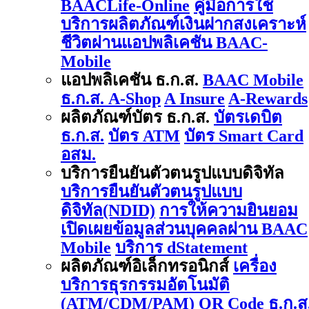
BAACLife-Online
คู่มือการใช้
บริการผลิตภัณฑ์เงินฝากสงเคราะห์
ชีวิตผ่านแอปพลิเคชัน BAAC-
Mobile
แอปพลิเคชัน ธ.ก.ส.
BAAC Mobile
ธ.ก.ส. A-Shop
A Insure
A-Rewards
ผลิตภัณฑ์บัตร ธ.ก.ส.
บัตรเดบิต
ธ.ก.ส.
บัตร ATM
บัตร Smart Card
อสม.
บริการยืนยันตัวตนรูปแบบดิจิทัล
บริการยืนยันตัวตนรูปแบบ
ดิจิทัล(NDID)
การให้ความยินยอม
เปิดเผยข้อมูลส่วนบุคคลผ่าน BAAC
Mobile
บริการ dStatement
ผลิตภัณฑ์อิเล็กทรอนิกส์
เครื่อง
บริการธุรกรรมอัตโนมัติ
(ATM/CDM/PAM)
QR Code ธ.ก.ส