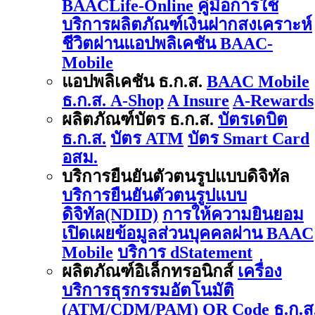
BAACLife-Online
คู่มือการใช้
บริการผลิตภัณฑ์เงินฝากสงเคราะห์
ชีวิตผ่านแอปพลิเคชัน BAAC-
Mobile
แอปพลิเคชัน ธ.ก.ส.
BAAC Mobile
ธ.ก.ส. A-Shop
A Insure
A-Rewards
ผลิตภัณฑ์บัตร ธ.ก.ส.
บัตรเดบิต
ธ.ก.ส.
บัตร ATM
บัตร Smart Card
อสม.
บริการยืนยันตัวตนรูปแบบดิจิทัล
บริการยืนยันตัวตนรูปแบบ
ดิจิทัล(NDID)
การให้ความยินยอม
เปิดเผยข้อมูลส่วนบุคคลผ่าน BAAC
Mobile
บริการ dStatement
ผลิตภัณฑ์อิเล็กทรอนิกส์
เครื่อง
บริการธุรกรรมอัตโนมัติ
(ATM/CDM/PAM)
QR Code ธ.ก.ส