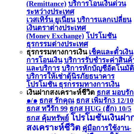
(Remittance)
บริการโอนเงินด่วน
ระหว่างประเทศ
เวสเทิร์น ยูเนี่ยน
บริการแลกเปลี่ยน
เงินตราต่างประเทศ
(Money Exchange)
โปรโมชัน
ธุรกรรมต่างประเทศ
ธุรกรรมทางการเงิน
เช็คและตั๋วเงิน
การโอนเงิน
บริการรับชำระค่าสินค้
และบริการ
บริการหักบัญชีอัตโนมัติ
บริการให้เช่าตู้นิรภัยธนาคาร
โปรโมชัน ธุรกรรมทางการเงิน
เงินฝากสงเคราะห์ชีวิต
ธกส มอบรัก
๑/๑
ธกส รักคุณ
ธกส เพิ่มรัก3 12/10
ธกส ทวีรัก 99
ธกส HUG (ฮัก) 10/5
โปรโมชันเงินฝา
ธกส คุ้มทรัพย์
สงเคราะห์ชีวิต
คู่มือการใช้งาน-