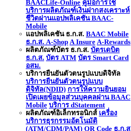
BAACLife-Online
คู่มือการใช้
บริการผลิตภัณฑ์เงินฝากสงเคราะห์
ชีวิตผ่านแอปพลิเคชัน BAAC-
Mobile
แอปพลิเคชัน ธ.ก.ส.
BAAC Mobile
ธ.ก.ส. A-Shop
A Insure
A-Rewards
ผลิตภัณฑ์บัตร ธ.ก.ส.
บัตรเดบิต
ธ.ก.ส.
บัตร ATM
บัตร Smart Card
อสม.
บริการยืนยันตัวตนรูปแบบดิจิทัล
บริการยืนยันตัวตนรูปแบบ
ดิจิทัล(NDID)
การให้ความยินยอม
เปิดเผยข้อมูลส่วนบุคคลผ่าน BAAC
Mobile
บริการ dStatement
ผลิตภัณฑ์อิเล็กทรอนิกส์
เครื่อง
บริการธุรกรรมอัตโนมัติ
(ATM/CDM/PAM)
QR Code ธ.ก.ส