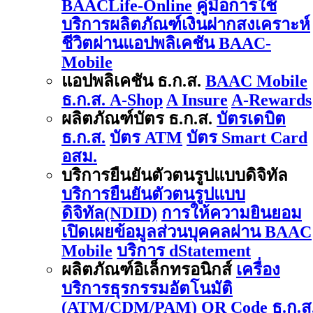
BAACLife-Online
คู่มือการใช้
บริการผลิตภัณฑ์เงินฝากสงเคราะห์
ชีวิตผ่านแอปพลิเคชัน BAAC-
Mobile
แอปพลิเคชัน ธ.ก.ส.
BAAC Mobile
ธ.ก.ส. A-Shop
A Insure
A-Rewards
ผลิตภัณฑ์บัตร ธ.ก.ส.
บัตรเดบิต
ธ.ก.ส.
บัตร ATM
บัตร Smart Card
อสม.
บริการยืนยันตัวตนรูปแบบดิจิทัล
บริการยืนยันตัวตนรูปแบบ
ดิจิทัล(NDID)
การให้ความยินยอม
เปิดเผยข้อมูลส่วนบุคคลผ่าน BAAC
Mobile
บริการ dStatement
ผลิตภัณฑ์อิเล็กทรอนิกส์
เครื่อง
บริการธุรกรรมอัตโนมัติ
(ATM/CDM/PAM)
QR Code ธ.ก.ส