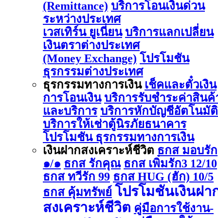
(Remittance)
บริการโอนเงินด่วน
ระหว่างประเทศ
เวสเทิร์น ยูเนี่ยน
บริการแลกเปลี่ยน
เงินตราต่างประเทศ
(Money Exchange)
โปรโมชัน
ธุรกรรมต่างประเทศ
ธุรกรรมทางการเงิน
เช็คและตั๋วเงิน
การโอนเงิน
บริการรับชำระค่าสินค้
และบริการ
บริการหักบัญชีอัตโนมัติ
บริการให้เช่าตู้นิรภัยธนาคาร
โปรโมชัน ธุรกรรมทางการเงิน
เงินฝากสงเคราะห์ชีวิต
ธกส มอบรัก
๑/๑
ธกส รักคุณ
ธกส เพิ่มรัก3 12/10
ธกส ทวีรัก 99
ธกส HUG (ฮัก) 10/5
โปรโมชันเงินฝา
ธกส คุ้มทรัพย์
สงเคราะห์ชีวิต
คู่มือการใช้งาน-