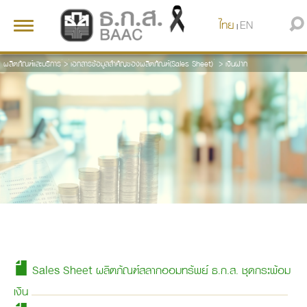
ไทย
EN
Toggle
|
navigation
ผลิตภัณฑ์และบริการ
>
เอกสารข้อมูลสำคัญของผลิตภัณฑ์(Sales Sheet)
>
เงินฝาก
Sales Sheet ผลิตภัณฑ์สลากออมทรัพย์ ธ.ก.ส. ชุดกระพ้อม
เงิน