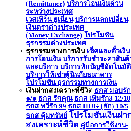
(Remittance)
บริการโอนเงินด่วน
ระหว่างประเทศ
เวสเทิร์น ยูเนี่ยน
บริการแลกเปลี่ยน
เงินตราต่างประเทศ
(Money Exchange)
โปรโมชัน
ธุรกรรมต่างประเทศ
ธุรกรรมทางการเงิน
เช็คและตั๋วเงิน
การโอนเงิน
บริการรับชำระค่าสินค้
และบริการ
บริการหักบัญชีอัตโนมัติ
บริการให้เช่าตู้นิรภัยธนาคาร
โปรโมชัน ธุรกรรมทางการเงิน
เงินฝากสงเคราะห์ชีวิต
ธกส มอบรัก
๑/๑
ธกส รักคุณ
ธกส เพิ่มรัก3 12/10
ธกส ทวีรัก 99
ธกส HUG (ฮัก) 10/5
โปรโมชันเงินฝา
ธกส คุ้มทรัพย์
สงเคราะห์ชีวิต
คู่มือการใช้งาน-