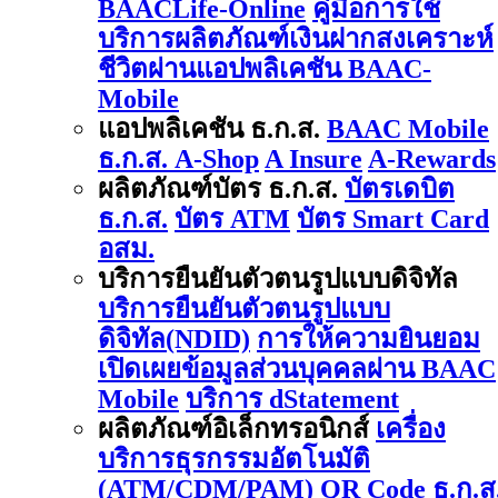
BAACLife-Online
คู่มือการใช้
บริการผลิตภัณฑ์เงินฝากสงเคราะห์
ชีวิตผ่านแอปพลิเคชัน BAAC-
Mobile
แอปพลิเคชัน ธ.ก.ส.
BAAC Mobile
ธ.ก.ส. A-Shop
A Insure
A-Rewards
ผลิตภัณฑ์บัตร ธ.ก.ส.
บัตรเดบิต
ธ.ก.ส.
บัตร ATM
บัตร Smart Card
อสม.
บริการยืนยันตัวตนรูปแบบดิจิทัล
บริการยืนยันตัวตนรูปแบบ
ดิจิทัล(NDID)
การให้ความยินยอม
เปิดเผยข้อมูลส่วนบุคคลผ่าน BAAC
Mobile
บริการ dStatement
ผลิตภัณฑ์อิเล็กทรอนิกส์
เครื่อง
บริการธุรกรรมอัตโนมัติ
(ATM/CDM/PAM)
QR Code ธ.ก.ส