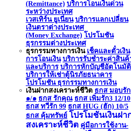
(Remittance)
บริการโอนเงินด่วน
ระหว่างประเทศ
เวสเทิร์น ยูเนี่ยน
บริการแลกเปลี่ยน
เงินตราต่างประเทศ
(Money Exchange)
โปรโมชัน
ธุรกรรมต่างประเทศ
ธุรกรรมทางการเงิน
เช็คและตั๋วเงิน
การโอนเงิน
บริการรับชำระค่าสินค้
และบริการ
บริการหักบัญชีอัตโนมัติ
บริการให้เช่าตู้นิรภัยธนาคาร
โปรโมชัน ธุรกรรมทางการเงิน
เงินฝากสงเคราะห์ชีวิต
ธกส มอบรัก
๑/๑
ธกส รักคุณ
ธกส เพิ่มรัก3 12/10
ธกส ทวีรัก 99
ธกส HUG (ฮัก) 10/5
โปรโมชันเงินฝา
ธกส คุ้มทรัพย์
สงเคราะห์ชีวิต
คู่มือการใช้งาน-