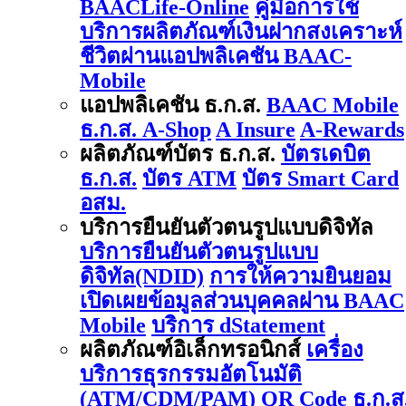
BAACLife-Online
คู่มือการใช้
บริการผลิตภัณฑ์เงินฝากสงเคราะห์
ชีวิตผ่านแอปพลิเคชัน BAAC-
Mobile
แอปพลิเคชัน ธ.ก.ส.
BAAC Mobile
ธ.ก.ส. A-Shop
A Insure
A-Rewards
ผลิตภัณฑ์บัตร ธ.ก.ส.
บัตรเดบิต
ธ.ก.ส.
บัตร ATM
บัตร Smart Card
อสม.
บริการยืนยันตัวตนรูปแบบดิจิทัล
บริการยืนยันตัวตนรูปแบบ
ดิจิทัล(NDID)
การให้ความยินยอม
เปิดเผยข้อมูลส่วนบุคคลผ่าน BAAC
Mobile
บริการ dStatement
ผลิตภัณฑ์อิเล็กทรอนิกส์
เครื่อง
บริการธุรกรรมอัตโนมัติ
(ATM/CDM/PAM)
QR Code ธ.ก.ส