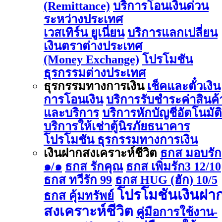
(Remittance)
บริการโอนเงินด่วน
ระหว่างประเทศ
เวสเทิร์น ยูเนี่ยน
บริการแลกเปลี่ยน
เงินตราต่างประเทศ
(Money Exchange)
โปรโมชัน
ธุรกรรมต่างประเทศ
ธุรกรรมทางการเงิน
เช็คและตั๋วเงิน
การโอนเงิน
บริการรับชำระค่าสินค้
และบริการ
บริการหักบัญชีอัตโนมัติ
บริการให้เช่าตู้นิรภัยธนาคาร
โปรโมชัน ธุรกรรมทางการเงิน
เงินฝากสงเคราะห์ชีวิต
ธกส มอบรัก
๑/๑
ธกส รักคุณ
ธกส เพิ่มรัก3 12/10
ธกส ทวีรัก 99
ธกส HUG (ฮัก) 10/5
โปรโมชันเงินฝา
ธกส คุ้มทรัพย์
สงเคราะห์ชีวิต
คู่มือการใช้งาน-