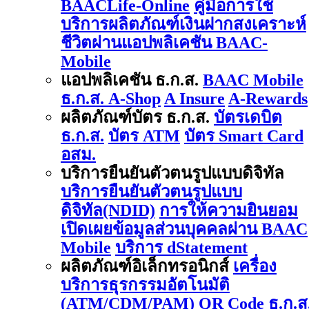
BAACLife-Online
คู่มือการใช้
บริการผลิตภัณฑ์เงินฝากสงเคราะห์
ชีวิตผ่านแอปพลิเคชัน BAAC-
Mobile
แอปพลิเคชัน ธ.ก.ส.
BAAC Mobile
ธ.ก.ส. A-Shop
A Insure
A-Rewards
ผลิตภัณฑ์บัตร ธ.ก.ส.
บัตรเดบิต
ธ.ก.ส.
บัตร ATM
บัตร Smart Card
อสม.
บริการยืนยันตัวตนรูปแบบดิจิทัล
บริการยืนยันตัวตนรูปแบบ
ดิจิทัล(NDID)
การให้ความยินยอม
เปิดเผยข้อมูลส่วนบุคคลผ่าน BAAC
Mobile
บริการ dStatement
ผลิตภัณฑ์อิเล็กทรอนิกส์
เครื่อง
บริการธุรกรรมอัตโนมัติ
(ATM/CDM/PAM)
QR Code ธ.ก.ส