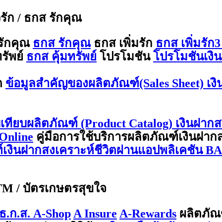
ีรัก / ธกส รักคุณ
รักคุณ
ธกส รักคุณ
ธกส เพิ่มรัก
ธกส เพิ่มรัก3
รัพย์
ธกส คุ้มทรัพย์
โปรโมชัน
โปรโมชันเงิน
ต
ข้อมูลสำคัญของผลิตภัณฑ์(Sales Sheet) เง
บเทียบผลิตภัณฑ์ (Product Catalog) เงินฝากส
Online
คู่มือการใช้บริการผลิตภัณฑ์เงินฝา
ณฑ์เงินฝากสงเคราะห์ชีวิตผ่านแอปพลิเคชัน 
ATM / บัตรเกษตรสุขใจ
ธ.ก.ส. A-Shop
A Insure
A-Rewards
ผลิตภัณ