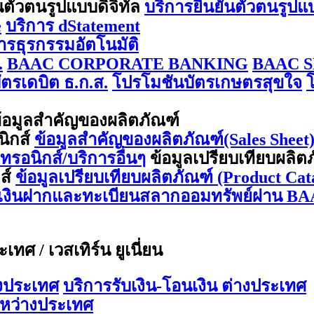
นตัวตนรูปแบบดิจิทัล
บริการยืนยันตัวตนรูปแ
e
บริการ dStatement
การธุรกรรมอัตโนมัติ
.
BAAC CORPORATE BANKING
BAAC S
ตรเดบิต ธ.ก.ส.
โปรโมชันบัตรเกษตรสุขใจ
้อมูลสำคัญของผลิตภัณฑ์
นิกส์
ข้อมูลสำคัญของผลิตภัณฑ์(Sales Sheet) 
กทรอนิกส์/บริการอื่นๆ
ข้อมูลเปรียบเทียบผลิต
กส์
ข้อมูลเปรียบเทียบผลิตภัณฑ์ (Product Cata
ีเงินฝากและทะเบียนสลากออมทรัพย์ผ่าน BA
ทศ / เวสเทิร์น ยูเนี่ยน
างประเทศ
บริการรับเงิน-โอนเงิน ต่างประเทศ
ะหว่างประเทศ