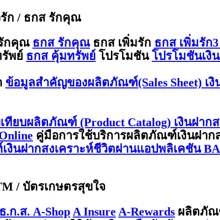
ีรัก / ธกส รักคุณ
รักคุณ
ธกส รักคุณ
ธกส เพิ่มรัก
ธกส เพิ่มรัก3
รัพย์
ธกส คุ้มทรัพย์
โปรโมชัน
โปรโมชันเงิน
ต
ข้อมูลสำคัญของผลิตภัณฑ์(Sales Sheet) เง
บเทียบผลิตภัณฑ์ (Product Catalog) เงินฝากส
Online
คู่มือการใช้บริการผลิตภัณฑ์เงินฝา
ณฑ์เงินฝากสงเคราะห์ชีวิตผ่านแอปพลิเคชัน 
ATM / บัตรเกษตรสุขใจ
ธ.ก.ส. A-Shop
A Insure
A-Rewards
ผลิตภัณ