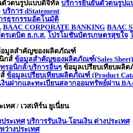
นตัวตนรูปแบบดิจิทัล
บริการยืนยันตัวตนรูปแ
e
บริการ dStatement
การธุรกรรมอัตโนมัติ
.
BAAC CORPORATE BANKING
BAAC S
ตรเดบิต ธ.ก.ส.
โปรโมชันบัตรเกษตรสุขใจ
้อมูลสำคัญของผลิตภัณฑ์
นิกส์
ข้อมูลสำคัญของผลิตภัณฑ์(Sales Sheet) 
กทรอนิกส์/บริการอื่นๆ
ข้อมูลเปรียบเทียบผลิต
กส์
ข้อมูลเปรียบเทียบผลิตภัณฑ์ (Product Cata
ีเงินฝากและทะเบียนสลากออมทรัพย์ผ่าน BA
ทศ / เวสเทิร์น ยูเนี่ยน
างประเทศ
บริการรับเงิน-โอนเงิน ต่างประเทศ
ะหว่างประเทศ