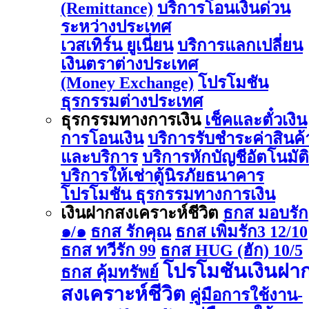
(Remittance)
บริการโอนเงินด่วน
ระหว่างประเทศ
เวสเทิร์น ยูเนี่ยน
บริการแลกเปลี่ยน
เงินตราต่างประเทศ
(Money Exchange)
โปรโมชัน
ธุรกรรมต่างประเทศ
ธุรกรรมทางการเงิน
เช็คและตั๋วเงิน
การโอนเงิน
บริการรับชำระค่าสินค้
และบริการ
บริการหักบัญชีอัตโนมัติ
บริการให้เช่าตู้นิรภัยธนาคาร
โปรโมชัน ธุรกรรมทางการเงิน
เงินฝากสงเคราะห์ชีวิต
ธกส มอบรัก
๑/๑
ธกส รักคุณ
ธกส เพิ่มรัก3 12/10
ธกส ทวีรัก 99
ธกส HUG (ฮัก) 10/5
โปรโมชันเงินฝา
ธกส คุ้มทรัพย์
สงเคราะห์ชีวิต
คู่มือการใช้งาน-