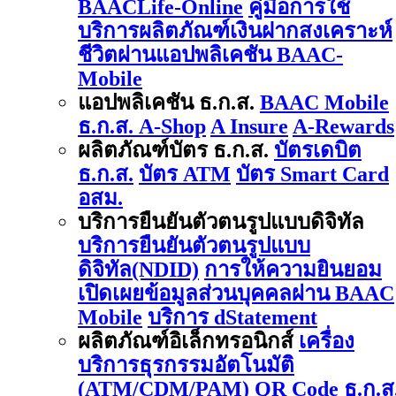
BAACLife-Online
คู่มือการใช้
บริการผลิตภัณฑ์เงินฝากสงเคราะห์
ชีวิตผ่านแอปพลิเคชัน BAAC-
Mobile
แอปพลิเคชัน ธ.ก.ส.
BAAC Mobile
ธ.ก.ส. A-Shop
A Insure
A-Rewards
ผลิตภัณฑ์บัตร ธ.ก.ส.
บัตรเดบิต
ธ.ก.ส.
บัตร ATM
บัตร Smart Card
อสม.
บริการยืนยันตัวตนรูปแบบดิจิทัล
บริการยืนยันตัวตนรูปแบบ
ดิจิทัล(NDID)
การให้ความยินยอม
เปิดเผยข้อมูลส่วนบุคคลผ่าน BAAC
Mobile
บริการ dStatement
ผลิตภัณฑ์อิเล็กทรอนิกส์
เครื่อง
บริการธุรกรรมอัตโนมัติ
(ATM/CDM/PAM)
QR Code ธ.ก.ส