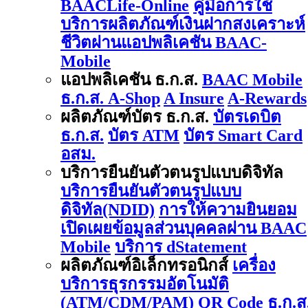
BAACLife-Online
คู่มือการใช้
บริการผลิตภัณฑ์เงินฝากสงเคราะห์
ชีวิตผ่านแอปพลิเคชัน BAAC-
Mobile
แอปพลิเคชัน ธ.ก.ส.
BAAC Mobile
ธ.ก.ส. A-Shop
A Insure
A-Rewards
ผลิตภัณฑ์บัตร ธ.ก.ส.
บัตรเดบิต
ธ.ก.ส.
บัตร ATM
บัตร Smart Card
อสม.
บริการยืนยันตัวตนรูปแบบดิจิทัล
บริการยืนยันตัวตนรูปแบบ
ดิจิทัล(NDID)
การให้ความยินยอม
เปิดเผยข้อมูลส่วนบุคคลผ่าน BAAC
Mobile
บริการ dStatement
ผลิตภัณฑ์อิเล็กทรอนิกส์
เครื่อง
บริการธุรกรรมอัตโนมัติ
(ATM/CDM/PAM)
QR Code ธ.ก.ส