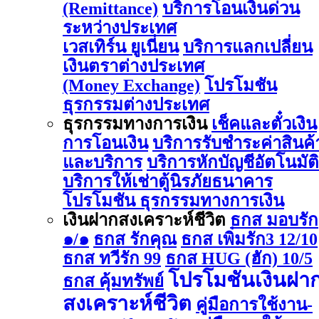
(Remittance)
บริการโอนเงินด่วน
ระหว่างประเทศ
เวสเทิร์น ยูเนี่ยน
บริการแลกเปลี่ยน
เงินตราต่างประเทศ
(Money Exchange)
โปรโมชัน
ธุรกรรมต่างประเทศ
ธุรกรรมทางการเงิน
เช็คและตั๋วเงิน
การโอนเงิน
บริการรับชำระค่าสินค้
และบริการ
บริการหักบัญชีอัตโนมัติ
บริการให้เช่าตู้นิรภัยธนาคาร
โปรโมชัน ธุรกรรมทางการเงิน
เงินฝากสงเคราะห์ชีวิต
ธกส มอบรัก
๑/๑
ธกส รักคุณ
ธกส เพิ่มรัก3 12/10
ธกส ทวีรัก 99
ธกส HUG (ฮัก) 10/5
โปรโมชันเงินฝา
ธกส คุ้มทรัพย์
สงเคราะห์ชีวิต
คู่มือการใช้งาน-