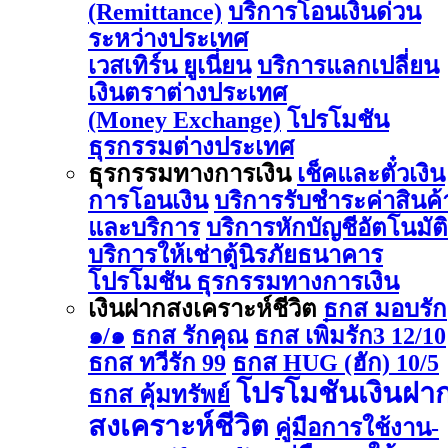
(Remittance)
บริการโอนเงินด่วน
ระหว่างประเทศ
เวสเทิร์น ยูเนี่ยน
บริการแลกเปลี่ยน
เงินตราต่างประเทศ
(Money Exchange)
โปรโมชัน
ธุรกรรมต่างประเทศ
ธุรกรรมทางการเงิน
เช็คและตั๋วเงิน
การโอนเงิน
บริการรับชำระค่าสินค้
และบริการ
บริการหักบัญชีอัตโนมัติ
บริการให้เช่าตู้นิรภัยธนาคาร
โปรโมชัน ธุรกรรมทางการเงิน
เงินฝากสงเคราะห์ชีวิต
ธกส มอบรัก
๑/๑
ธกส รักคุณ
ธกส เพิ่มรัก3 12/10
ธกส ทวีรัก 99
ธกส HUG (ฮัก) 10/5
โปรโมชันเงินฝา
ธกส คุ้มทรัพย์
สงเคราะห์ชีวิต
คู่มือการใช้งาน-