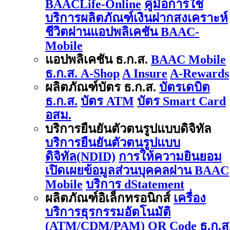
BAACLife-Online
คู่มือการใช้
บริการผลิตภัณฑ์เงินฝากสงเคราะห์
ชีวิตผ่านแอปพลิเคชัน BAAC-
Mobile
แอปพลิเคชัน ธ.ก.ส.
BAAC Mobile
ธ.ก.ส. A-Shop
A Insure
A-Rewards
ผลิตภัณฑ์บัตร ธ.ก.ส.
บัตรเดบิต
ธ.ก.ส.
บัตร ATM
บัตร Smart Card
อสม.
บริการยืนยันตัวตนรูปแบบดิจิทัล
บริการยืนยันตัวตนรูปแบบ
ดิจิทัล(NDID)
การให้ความยินยอม
เปิดเผยข้อมูลส่วนบุคคลผ่าน BAAC
Mobile
บริการ dStatement
ผลิตภัณฑ์อิเล็กทรอนิกส์
เครื่อง
บริการธุรกรรมอัตโนมัติ
(ATM/CDM/PAM)
QR Code ธ.ก.ส