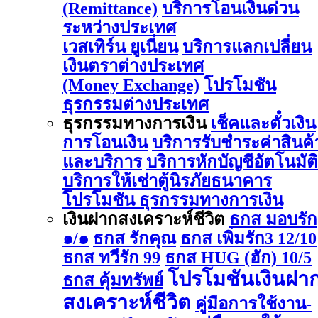
(Remittance)
บริการโอนเงินด่วน
ระหว่างประเทศ
เวสเทิร์น ยูเนี่ยน
บริการแลกเปลี่ยน
เงินตราต่างประเทศ
(Money Exchange)
โปรโมชัน
ธุรกรรมต่างประเทศ
ธุรกรรมทางการเงิน
เช็คและตั๋วเงิน
การโอนเงิน
บริการรับชำระค่าสินค้
และบริการ
บริการหักบัญชีอัตโนมัติ
บริการให้เช่าตู้นิรภัยธนาคาร
โปรโมชัน ธุรกรรมทางการเงิน
เงินฝากสงเคราะห์ชีวิต
ธกส มอบรัก
๑/๑
ธกส รักคุณ
ธกส เพิ่มรัก3 12/10
ธกส ทวีรัก 99
ธกส HUG (ฮัก) 10/5
โปรโมชันเงินฝา
ธกส คุ้มทรัพย์
สงเคราะห์ชีวิต
คู่มือการใช้งาน-