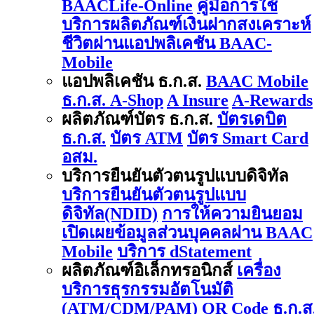
BAACLife-Online
คู่มือการใช้
บริการผลิตภัณฑ์เงินฝากสงเคราะห์
ชีวิตผ่านแอปพลิเคชัน BAAC-
Mobile
แอปพลิเคชัน ธ.ก.ส.
BAAC Mobile
ธ.ก.ส. A-Shop
A Insure
A-Rewards
ผลิตภัณฑ์บัตร ธ.ก.ส.
บัตรเดบิต
ธ.ก.ส.
บัตร ATM
บัตร Smart Card
อสม.
บริการยืนยันตัวตนรูปแบบดิจิทัล
บริการยืนยันตัวตนรูปแบบ
ดิจิทัล(NDID)
การให้ความยินยอม
เปิดเผยข้อมูลส่วนบุคคลผ่าน BAAC
Mobile
บริการ dStatement
ผลิตภัณฑ์อิเล็กทรอนิกส์
เครื่อง
บริการธุรกรรมอัตโนมัติ
(ATM/CDM/PAM)
QR Code ธ.ก.ส