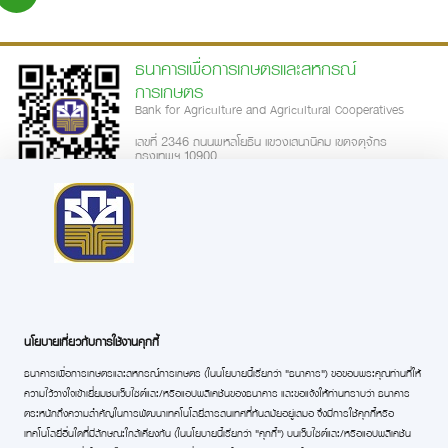
ธนาคารเพื่อการเกษตรและสหกรณ์
การเกษตร
Bank for Agriculture and Agricultural Cooperatives
เลขที่ 2346 ถนนพหลโยธิน แขวงเสนานิคม เขตจตุจักร
กรุงเทพฯ 10900
call-center: 02-555-0555
ความพึงพอใจการใช้บริการเว็บไซต์
|
นโยบายเว็บไซต์
นโยบายการรักษาความมั่นคงปลอดภัย
นโยบายในการคุ้มครองข้อมูลส่วน
|
|
บุคคล
ประกาศความเป็นส่วนตัว
ข้อตกลงการใช้บริการ
คำสงวนลิขสิทธิ์
|
|
|
ดาวน์โหลด Application BAAC Mobile
นโยบายเกี่ยวกับการใช้งานคุกกี้
ธนาคารเพื่อการเกษตรและสหกรณ์การเกษตร (ในนโยบายนี้เรียกว่า “ธนาคาร”) ขอขอบพระคุณท่านที่ให้
ความไว้วางใจเข้าเยี่ยมชมเว็บไซต์และ/หรือแอปพลิเคชันของธนาคาร และขอแจ้งให้ท่านทราบว่า ธนาคาร
แสดงผลได้ดีใน
Google Chrome (v59 ขึ้นไป)
,
Firefox (v20 ขึ้นไป)
และ
Internet Explorer (v10 ขึ้นไป)
ตระหนักถึงความสำคัญในการพัฒนาเทคโนโลยีสารสนเทศที่ทันสมัยอยู่เสมอ จึงมีการใช้คุกกี้หรือ
สงวนลิขสิทธิ์ 2019 ธนาคารเพื่อการเกษตรและสหกรณ์การเกษตร
เทคโนโลยีอื่นใดที่มีลักษณะใกล้เคียงกัน (ในนโยบายนี้เรียกว่า “คุกกี้”) บนเว็บไซต์และ/หรือแอปพลิเคชัน