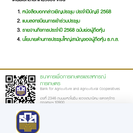
หนังสือบอกกล่าวเชิญประชุม ประจำปีบัญชี 2568
แบบลงทะเบียนการเข้าร่วมประชุม
รายงานกิจการประจำปี 2568 ฉบับย่อผู้ถือหุ้น
นโยบายด้านการประชุมใหญ่สามัญของผู้ถือหุ้น ธ.ก.ส.
ธนาคารเพื่อการเกษตรและสหกรณ์
การเกษตร
Bank for Agriculture and Agricultural Cooperatives
เลขที่ 2346 ถนนพหลโยธิน แขวงเสนานิคม เขตจตุจักร
กรุงเทพฯ 10900
call-center: 02-555-0555
ความพึงพอใจการใช้บริการเว็บไซต์
|
นโยบายเว็บไซต์
นโยบายการรักษาความมั่นคงปลอดภัย
นโยบายในการคุ้มครองข้อมูลส่วน
|
|
บุคคล
ประกาศความเป็นส่วนตัว
ข้อตกลงการใช้บริการ
คำสงวนลิขสิทธิ์
|
|
|