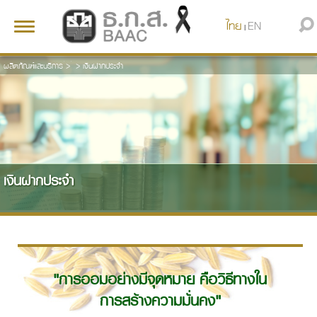
ไทย
EN
Toggle
|
navigation
ผลิตภัณฑ์และบริการ
>
>
เงินฝากประจำ
เงินฝากประจำ
"การออมอย่างมีจุดหมาย คือวิธีทางใน
การสร้างความมั่นคง"