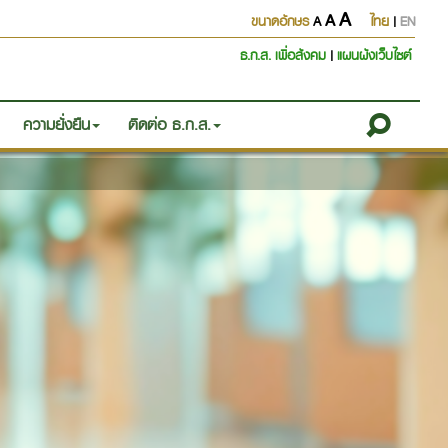
A
A
ขนาดอักษร
A
ไทย
|
EN
ธ.ก.ส. เพื่อสังคม
|
แผนผังเว็บไซต์
ความยั่งยืน
ติดต่อ ธ.ก.ส.