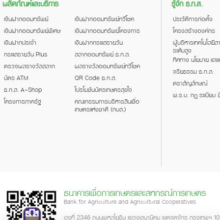
ผลิตภัณฑ์และบริการ
รู้จัก ธ.ก.ส.
เงินฝากออมทรัพย์
เงินฝากออมทรัพย์ทวีโชค
ประวัติการก่อตั้ง
เงินฝากออมทรัพย์พิเศษ
เงินฝากออมทรัพย์โครงการ
โครงสร้างองค์กร
เงินฝากประจำ
เงินฝากกระแสรายวัน
ผู้บริหารเทคโนโลยี
ระดับสูง
กระแสรายวัน Plus
สลากออมทรัพย์ ธ.ก.ส.
ทิศทาง นโยบาย และ
ตรวจผลรางวัลสลาก
ผลรางวัลออมทรัพย์ทวีโชค
จริยธรรม ธ.ก.ส.
บัตร ATM
QR Code ธ.ก.ส.
ตราสัญลักษณ์
ธ.ก.ส. A-Shop
โปรโมชันบัตรเกษตรสุขใจ
พ.ร.บ. กฎ ระเบียบ ข
โครงการภาครัฐ
คณะกรรมการบริหารสินเชื่อ
เกษตรแห่งชาติ (กบส.)
ธนาคารเพื่อการเกษตรและสหกรณ์การเกษตร
Bank for Agriculture and Agricultural Cooperatives
เลขที่ 2346 ถนนพหลโยธิน แขวงเสนานิคม เขตจตุจักร กรุงเทพฯ 1