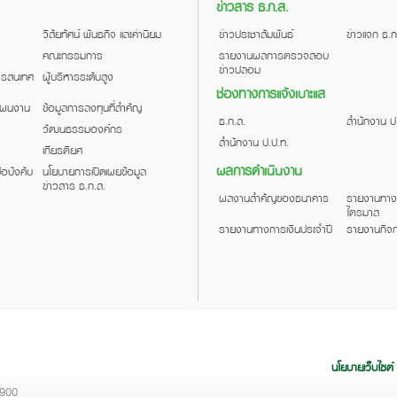
ข่าวสาร ธ.ก.ส.
วิสัยทัศน์ พันธกิจ และค่านิยม
ข่าวประชาสัมพันธ์
ข่าวแจก ธ.ก
คณะกรรมการ
รายงานผลการตรวจสอบ
ข่าวปลอม
สารสนเทศ
ผู้บริหารระดับสูง
ช่องทางการแจ้งเบาะแส
แผนงาน
ข้อมูลการลงทุนที่สำคัญ
ธ.ก.ส.
สำนักงาน ป
วัฒนธรรมองค์กร
สำนักงาน ป.ป.ท.
เกียรติยศ
ผลการดำเนินงาน
้อบังคับ
นโยบายการเปิดเผยข้อมูล
ข่าวสาร ธ.ก.ส.
ผลงานสำคัญของธนาคาร
รายงานทาง
ไตรมาส
รายงานทางการเงินประจำปี
รายงานกิจก
นโยบายเว็บไซต์
0900