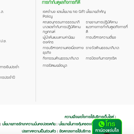
การกำกับดูแลกิจการที่ดี
.ส.
เจตจำนง และนโยบาย No Gift
นโยบายสำคัญ
Policy
คณะอนุกรรมการธรรมาภิ
รายงานการปฏิบัติตาม
บาลและกำกับการปฏิบัติตาม
แนวทางการกำกับดูแลกิจการที่
กฎเกณฑ์
ดี
ผู้นำต้นแบบตามค่านิยม
การบริหารความเสี่ยง
.ป.ช.
องค์กร
การบริหารความต่อเนื่องทาง
รางวัลด้านธรรมาภิบาล
ธุรกิจ
กิจกรรมด้านธรรมาภิบาล
การป้องกันการทุจริต
การเปิดเผยข้อมูล
การเงินประจำ
ารประจำปี
ความพึงพอใจการใช้บริการเว็บไซต์
|
นโยบายการรักษาความมั่นคงปลอดภัย
นโยบายในการคุ้มครองข้อมูลส่วนบุคคล
|
|
|
ประกาศความเป็นส่วนตัว
ข้อตกลงการใช้บริการ
คำสงวนลิขสิทธิ์
|
|