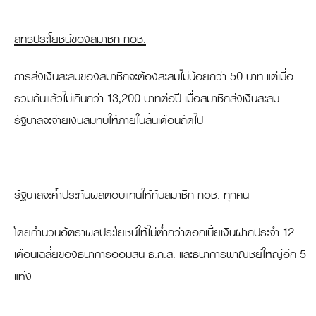
สิทธิประโยชน์ของสมาชิก กอช.
การส่งเงินสะสมของสมาชิกจะต้องสะสมไม่น้อยกว่า 50 บาท แต่เมื่อ
รวมกันแล้วไม่เกินกว่า 13,200 บาทต่อปี เมื่อสมาชิกส่งเงินสะสม
รัฐบาลจะจ่ายเงินสมทบให้ภายในสิ้นเดือนถัดไป
รัฐบาลจะค้ำประกันผลตอบแทนให้กับสมาชิก กอช. ทุกคน
โดยคำนวนอัตราผลประโยชน์ให้ไม่ต่ำกว่าดอกเบี้ยเงินฝากประจำ 12
เดือนเฉลี่ยของธนาคารออมสิน ธ.ก.ส. และธนาคารพาณิชย์ใหญ่อีก 5
แห่ง