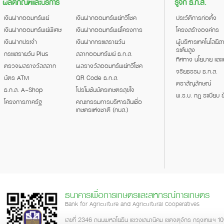
ผลิตภัณฑ์และบริการ
รู้จัก ธ.ก.ส.
เงินฝากออมทรัพย์
เงินฝากออมทรัพย์ทวีโชค
ประวัติการก่อตั้ง
เงินฝากออมทรัพย์พิเศษ
เงินฝากออมทรัพย์โครงการ
โครงสร้างองค์กร
เงินฝากประจำ
เงินฝากกระแสรายวัน
ผู้บริหารเทคโนโลยี
ระดับสูง
กระแสรายวัน Plus
สลากออมทรัพย์ ธ.ก.ส.
ทิศทาง นโยบาย และ
ตรวจผลรางวัลสลาก
ผลรางวัลออมทรัพย์ทวีโชค
จริยธรรม ธ.ก.ส.
บัตร ATM
QR Code ธ.ก.ส.
ตราสัญลักษณ์
ธ.ก.ส. A-Shop
โปรโมชันบัตรเกษตรสุขใจ
พ.ร.บ. กฎ ระเบียบ ข
โครงการภาครัฐ
คณะกรรมการบริหารสินเชื่อ
เกษตรแห่งชาติ (กบส.)
ธนาคารเพื่อการเกษตรและสหกรณ์การเกษตร
Bank for Agriculture and Agricultural Cooperatives
เลขที่ 2346 ถนนพหลโยธิน แขวงเสนานิคม เขตจตุจักร กรุงเทพฯ 1