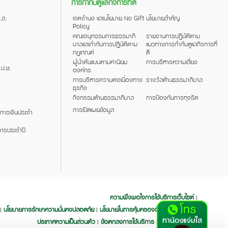
การกำกับดูแลกิจการที่ดี
.ส.
เจตจำนง และนโยบาย No Gift
นโยบายสำคัญ
Policy
คณะอนุกรรมการธรรมาภิ
รายงานการปฏิบัติตาม
บาลและกำกับการปฏิบัติตาม
แนวทางการกำกับดูแลกิจการที่
กฎเกณฑ์
ดี
ผู้นำต้นแบบตามค่านิยม
การบริหารความเสี่ยง
.ป.ช.
องค์กร
การบริหารความต่อเนื่องทาง
รางวัลด้านธรรมาภิบาล
ธุรกิจ
กิจกรรมด้านธรรมาภิบาล
การป้องกันการทุจริต
การเปิดเผยข้อมูล
การเงินประจำ
ารประจำปี
ความพึงพอใจการใช้บริการเว็บไซต์
|
นโยบายการรักษาความมั่นคงปลอดภัย
นโยบายในการคุ้มครองข้อมูลส่วนบุคคล
|
|
|
ประกาศความเป็นส่วนตัว
ข้อตกลงการใช้บริการ
คำสงวนลิขสิทธิ์
|
|