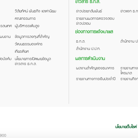
ข่าวสาร ธ.ก.ส.
วิสัยทัศน์ พันธกิจ และค่านิยม
ข่าวประชาสัมพันธ์
ข่าวแจก ธ.ก
คณะกรรมการ
รายงานผลการตรวจสอบ
ข่าวปลอม
สารสนเทศ
ผู้บริหารระดับสูง
ช่องทางการแจ้งเบาะแส
แผนงาน
ข้อมูลการลงทุนที่สำคัญ
ธ.ก.ส.
สำนักงาน ป
วัฒนธรรมองค์กร
สำนักงาน ป.ป.ท.
เกียรติยศ
ผลการดำเนินงาน
้อบังคับ
นโยบายการเปิดเผยข้อมูล
ข่าวสาร ธ.ก.ส.
ผลงานสำคัญของธนาคาร
รายงานทาง
ไตรมาส
รายงานทางการเงินประจำปี
รายงานกิจก
นโยบายเว็บไซต์
0900