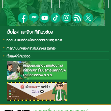
เว็บไซต์ และลิงค์ที่เกี่ยวข้อง
หอสมุด พิพิธภัณฑ์และหอจดหมายเหตุ ธ.ก.ส.
การฌาปนกิจสงเคราะห์พนักงาน (ฌกส)
เว็บลิงค์ที่เกี่ยวข้อง
ธนาคารเพื่อการเกษตรและสหกรณ์