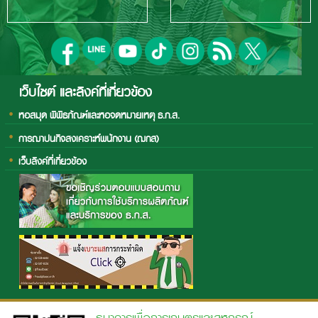
เว็บไซต์ และลิงค์ที่เกี่ยวข้อง
หอสมุด พิพิธภัณฑ์และหอจดหมายเหตุ ธ.ก.ส.
การฌาปนกิจสงเคราะห์พนักงาน (ฌกส)
เว็บลิงค์ที่เกี่ยวข้อง
ธนาคารเพื่อการเกษตรและสหกรณ์