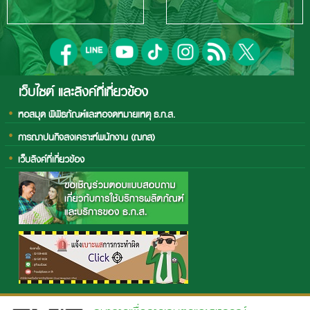
เว็บไซต์ และลิงค์ที่เกี่ยวข้อง
หอสมุด พิพิธภัณฑ์และหอจดหมายเหตุ ธ.ก.ส.
การฌาปนกิจสงเคราะห์พนักงาน (ฌกส)
เว็บลิงค์ที่เกี่ยวข้อง