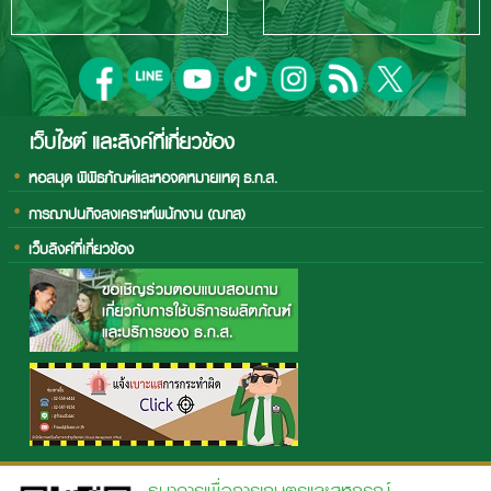
เว็บไซต์ และลิงค์ที่เกี่ยวข้อง
หอสมุด พิพิธภัณฑ์และหอจดหมายเหตุ ธ.ก.ส.
การฌาปนกิจสงเคราะห์พนักงาน (ฌกส)
เว็บลิงค์ที่เกี่ยวข้อง
ธนาคารเพื่อการเกษตรและสหกรณ์